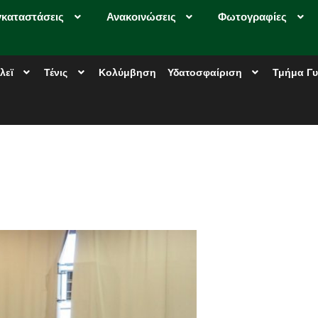
γκαταστάσεις
Ανακοινώσεις
Φωτογραφίες
λεϊ
Τένις
Κολύμβηση
Υδατοσφαίριση
Τμήμα Γυ