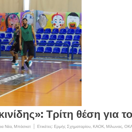
νίδης»: Τρίτη θέση για τ
ρα Νέα
,
Μπάσκετ
Ετικέτες:
Ερμής Σχηματαρίου
,
ΚΑΟΚ
,
Μίλωνας
,
ΟΚ