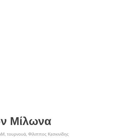
ον Μίλωνα
ΑΜ
,
τουρνουά
,
Φίλιππος Κεσκινίδης