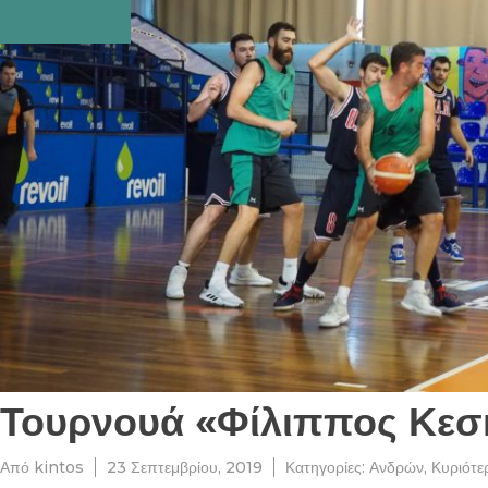
Τουρνουά «Φίλιππος Κεσκι
Από
kintos
23 Σεπτεμβρίου, 2019
Κατηγορίες:
Ανδρών
,
Κυριότε