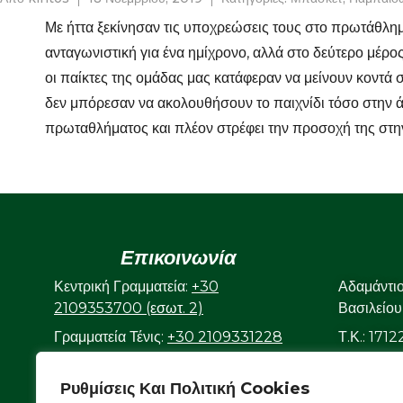
Με ήττα ξεκίνησαν τις υποχρεώσεις τους στο πρωτάθλη
ανταγωνιστική για ένα ημίχρονο, αλλά στο δεύτερο μέρο
οι παίκτες της ομάδας μας κατάφεραν να μείνουν κοντά 
δεν μπόρεσαν να ακολουθήσουν το παιχνίδι τόσο στην ά
πρωταθλήματος και πλέον στρέφει την προσοχή της στη
Επικοινωνία
Κεντρική Γραμματεία:
+30
Αδαμάντι
2109353700 (εσωτ. 2)
Βασιλείου
Γραμματεία Τένις:
+30 2109331228
Τ.Κ.: 171
(εσωτ. 3)
Γραμματεία Κολυμβητικού:
+30
Ρυθμίσεις Και Πολιτική Cookies