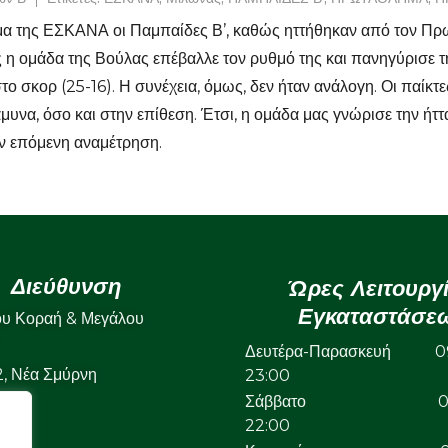
μα της ΕΣΚΑΝΑ οι Παμπαίδες Β’, καθώς ηττήθηκαν από τον Πρ
ς η ομάδα της Βούλας επέβαλλε τον ρυθμό της και πανηγύρισε τ
στο σκορ (25-16). Η συνέχεια, όμως, δεν ήταν ανάλογη. Οι παίκ
μυνα, όσο και στην επίθεση. Έτσι, η ομάδα μας γνώρισε την ήτ
ν επόμενη αναμέτρηση.
Διεύθυνση
Ώρες Λειτουργ
Εγκαταστάσε
ου Κοραή & Μεγάλου
Δευτέρα-Παρασκευή 09
22, Νέα Σμύρνη
23:00
Σάββατο 09:
22:00