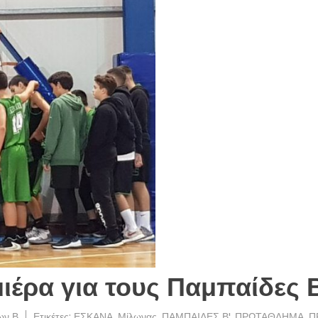
ιέρα για τους Παμπαίδες 
ων Β
Ετικέτες:
ΕΣΚΑΝΑ
,
Μίλωνας
,
ΠΑΜΠΑΙΔΕΣ Β'
,
ΠΡΩΤΑΘΛΗΜΑ
,
Π