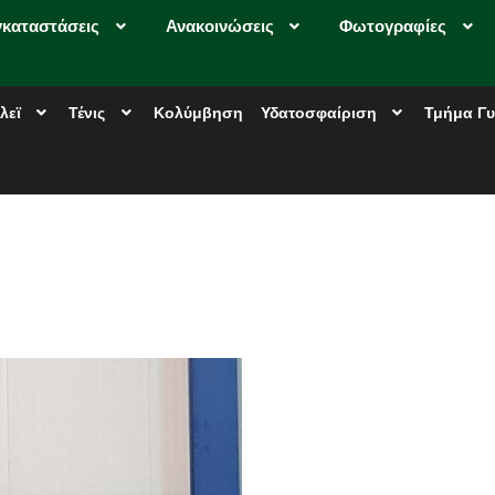
γκαταστάσεις
Ανακοινώσεις
Φωτογραφίες
λεϊ
Τένις
Κολύμβηση
Υδατοσφαίριση
Τμήμα Γυ