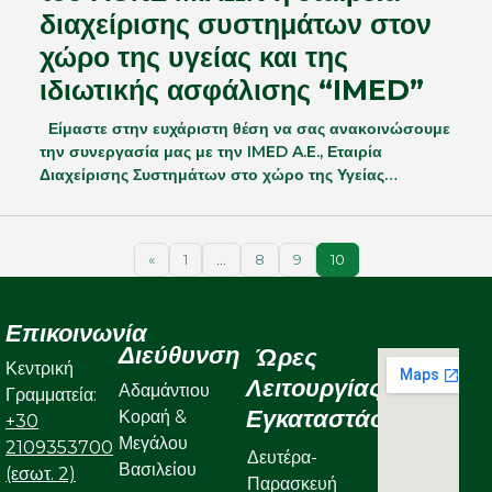
διαχείρισης συστημάτων στον
χώρο της υγείας και της
ιδιωτικής ασφάλισης “IMED”
Είμαστε στην ευχάριστη θέση να σας ανακοινώσουμε
την συνεργασία μας με την IMED A.E., Εταιρία
Διαχείρισης Συστημάτων στο χώρο της Υγείας…
«
1
…
8
9
10
Επικοινωνία
Διεύθυνση
Ώρες
Κεντρική
Λειτουργίας
Αδαμάντιου
Γραμματεία:
Εγκαταστάσεων
Κοραή &
+30
Μεγάλου
2109353700
Δευτέρα-
Βασιλείου
(εσωτ. 2)
Παρασκευή