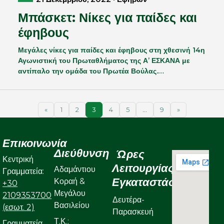
Μπάσκετ: Νίκες για παίδες και
έφηβους
Μεγάλες νίκες για παίδες και έφηβους στη χθεσινή 14η
Αγωνιστική του Πρωταθλήματος της Α’ ΕΣΚΑΝΑ με
αντίπαλο την ομάδα του Πρωτέα Βούλας.…
«
1
2
3
4
5
…
9
»
Επικοινωνία
Διεύθυνση
Ώρες
Κεντρική
Λειτουργίας
Αδαμάντιου
Γραμματεία:
Εγκαταστάσεων
Κοραή &
+30
Μεγάλου
2109353700
Δευτέρα-
Βασιλείου
(εσωτ. 2)
Παρασκευή
Τ.Κ.:
Γραμματεία