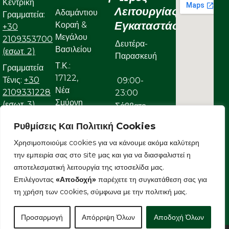
Κεντρική
Λειτουργίας
Αδαμάντιου
Γραμματεία:
Εγκαταστάσεων
Κοραή &
+30
Μεγάλου
2109353700
Δευτέρα-
Βασιλείου
(εσωτ. 2)
Παρασκευή
Τ.Κ.:
Γραμματεία
17122,
Τένις:
+30
09:00-
Νέα
2109331228
23:00
Σμύρνη
(εσωτ. 3)
Σάββατο
Γραμματεία
Ρυθμίσεις Και Πολιτική Cookies
09:00-
Κολυμβητικού:
Χρησιμοποιούμε cookies για να κάνουμε ακόμα καλύτερη
22:00
+30
την εμπειρία σας στο site μας και για να διασφαλιστεί η
Κυριακή
2109323632
αποτελεσματική λειτουργία της ιστοσελίδα μας.
Ε-mail:
Επιλέγοντας
«Αποδοχή»
παρέχετε τη συγκατάθεση σας για
09:00-
info@aonsmilon.gr
τη χρήση των cookies, σύμφωνα με την πολιτική μας.
22:00
Προσαρμογή
Απόρριψη Όλων
Αποδοχή Όλων