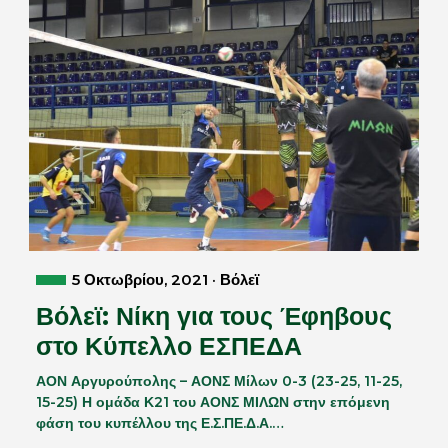
5 Οκτωβρίου, 2021 · Βόλεϊ
Βόλεϊ: Νίκη για τους Έφηβους
στο Κύπελλο ΕΣΠΕΔΑ
ΑΟΝ Αργυρούπολης – ΑΟΝΣ Μίλων 0-3 (23-25, 11-25,
15-25) Η ομάδα Κ21 του ΑΟΝΣ ΜΙΛΩΝ στην επόμενη
φάση του κυπέλλου της Ε.Σ.ΠΕ.Δ.Α.…