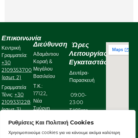
Επικοινωνία
Διεύθυνση
Ώρες
Κεντρική
Λειτουργίας
Αδαμάντιου
Γραμματεία:
Εγκαταστάσεων
Κοραή &
+30
Μεγάλου
2109353700
Δευτέρα-
Βασιλείου
(εσωτ. 2)
Παρασκευή
Τ.Κ.:
Γραμματεία
17122,
Τένις:
+30
09:00-
Νέα
2109331228
23:00
Σμύρνη
(εσωτ. 3)
Σάββατο
Γραμματεία
Ρυθμίσεις Και Πολιτική Cookies
09:00-
Κολυμβητικού:
22:00
Χρησιμοποιούμε cookies για να κάνουμε ακόμα καλύτερη
+30