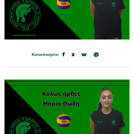
f
x
w
@
Κοινοποιήστε: