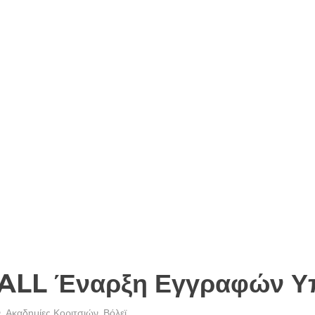
ALL Έναρξη Εγγραφών 
ν
,
Ακαδημίες Κοριτσιών
,
Βόλεϊ