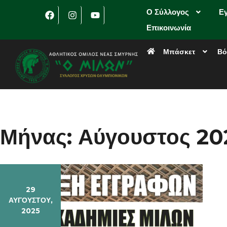
Ο Σύλλογος
Ε
Επικοινωνία
Μπάσκετ
Βό
Μήνας:
Αύγουστος 20
29
ΑΥΓΟΎΣΤΟΥ,
2025