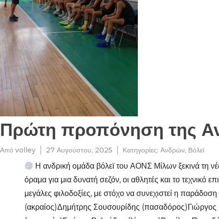
Πρώτη προπόνηση της Αν
Από
volley
27 Αυγούστου, 2025
Κατηγορίες:
Ανδρών
,
Βόλεϊ
Η ανδρική ομάδα βόλεϊ του ΑΟΝΣ Μίλων ξεκινά τη νέ
όραμα για μια δυνατή σεζόν, οι αθλητές και το τεχνικό ε
μεγάλες φιλοδοξίες, με στόχο να συνεχιστεί η παράδοσ
(ακραίος)Δημήτρης Σουσουρίδης (πασαδόρος)Γιώργος 