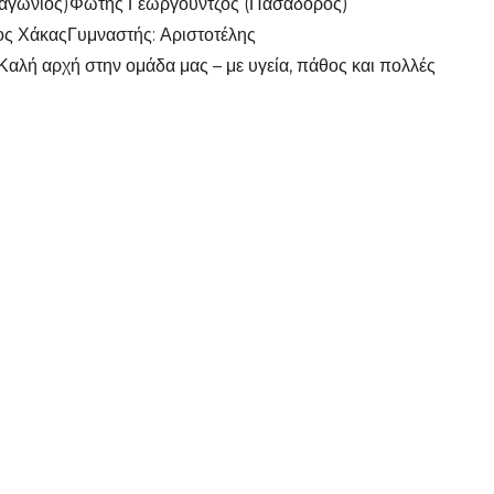
διαγώνιος)Φώτης Γεωργουντζος (Πασαδόρος)
ος ΧάκαςΓυμναστής: Αριστοτέλης
Καλή αρχή στην ομάδα μας – με υγεία, πάθος και πολλές