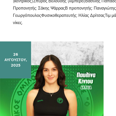
(κεντρικός)Σπύρος Βελούδης (λίμπερο)Βασίλης Παπαδ
Προπονητής: Σάκης ΨάρραςΒ προπονητής: Παναγιώτης Γ
ΓεωργόπουλοςΦυσικοθεραπευτής: Ηλίας ΔρίτσαςΤιμ μά
νίκες.
26
ΑΥΓΟΎΣΤΟΥ,
2025