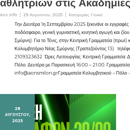
αθλητριών στις Ακαδημίε
Από
info
29 Αυγούστου, 2025
Κατηγορίες:
Γενικά
Την Δευτέρα 1η Σεπτεμβρίου 2025 ξεκινάνε οι εγγραφές 
ποδόσφαιρο, γενική γυμναστική, κινητική αγωγή και ζίο
Σμύρνη). Για το Τένις, στην Κεντρική Γραμματεία (πρωί)
Κολυμβητήριο Νέας Σμύρνης (Τραπεζούντος 13). τηλέφ
2109323632 Ώρες Λειτουργίας: Κεντρική Γραμματεία: Δ
Πόλο: Δευτέρα με Παρασκευή 16:00 – 21:00. Γραμματεία 
info@aonsmilon.grΓραμματεία Κολυμβητικού – Πόλο -
28
ΑΥΓΟΎΣΤΟΥ,
2025