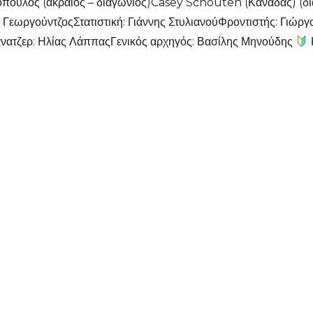
όπουλος (ακραίος – διαγώνιος)Casey Schouten (Καναδάς) (
εωργούντζοςΣτατιστική: Γιάννης ΣτυλιανούΦροντιστής: Γιώργ
νατζερ: Ηλίας ΛάππαςΓενικός αρχηγός: Βασίλης Μηνούδης