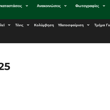
γκαταστάσεις
Ανακοινώσεις
Φωτογραφίες
λεϊ
Τένις
Κολύμβηση
Υδατοσφαίριση
Τμήμα Γυ
25