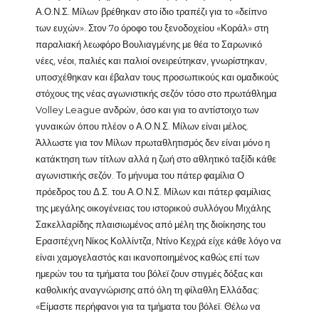
Α.Ο.Ν.Σ. Μίλων βρέθηκαν στο ίδιο τραπέζι για το «δείπνο
των ευχών». Στον 7ο όροφο του ξενοδοχείου «Κοράλ» στη
παραλιακή λεωφόρο Βουλιαγμένης με θέα το Σαρωνικό
νέες, νέοι, παλιές και παλιοί ονειρεύτηκαν, γνωρίστηκαν,
υποσχέθηκαν και έβαλαν τους προσωπικούς και ομαδικούς
στόχους της νέας αγωνιστικής σεζόν τόσο στο πρωτάθλημα
Volley League ανδρών, όσο και για το αντίστοιχο των
γυναικών όπου πλέον ο Α.Ο.Ν.Σ. Μίλων είναι μέλος.
Άλλωστε για τον Μίλων πρωταθλητισμός δεν είναι μόνο η
κατάκτηση των τίτλων αλλά η ζωή στο αθλητικό ταξίδι κάθε
αγωνιστικής σεζόν. Το μήνυμα του πάτερ φαμίλια Ο
πρόεδρος του Δ.Σ. του Α.Ο.Ν.Σ. Μίλων και πάτερ φαμίλιας
της μεγάλης οικογένειας του ιστορικού συλλόγου Μιχάλης
Σακελλαρίδης πλαισιωμένος από μέλη της διοίκησης του
Ερασιτέχνη Νίκος Κολλίντζα, Ντίνο Κεχρά είχε κάθε λόγο να
είναι χαμογελαστός και ικανοποιημένος καθώς επί των
ημερών του τα τμήματα του βόλεϊ ζουν στιγμές δόξας και
καθολικής αναγνώρισης από όλη τη φίλαθλη Ελλάδας:
«Είμαστε περήφανοι για τα τμήματα του βόλεϊ. Θέλω να