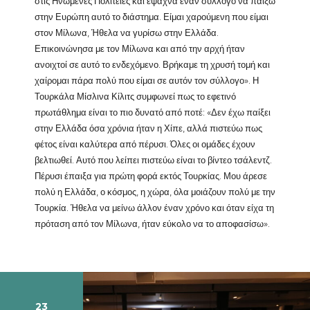
στις Ηνωμένες Πολιτείες και έψαχνα έναν σύλλογο να παίξω
στην Ευρώπη αυτό το διάστημα. Είμαι χαρούμενη που είμαι
στον Μίλωνα, Ήθελα να γυρίσω στην Ελλάδα.
Επικοινώνησα με τον Μίλωνα και από την αρχή ήταν
ανοιχτοί σε αυτό το ενδεχόμενο. Βρήκαμε τη χρυσή τομή και
χαίρομαι πάρα πολύ που είμαι σε αυτόν τον σύλλογο». Η
Τουρκάλα Μίσλινα Κίλιτς συμφωνεί πως το εφετινό
πρωτάθλημα είναι το πιο δυνατό από ποτέ: «Δεν έχω παίξει
στην Ελλάδα όσα χρόνια ήταν η Χίπε, αλλά πιστεύω πως
φέτος είναι καλύτερα από πέρυσι. Όλες οι ομάδες έχουν
βελτιωθεί. Αυτό που λείπει πιστεύω είναι το βίντεο τσάλεντζ.
Πέρυσι έπαιξα για πρώτη φορά εκτός Τουρκίας. Μου άρεσε
πολύ η Ελλάδα, ο κόσμος, η χώρα, όλα μοιάζουν πολύ με την
Τουρκία. Ήθελα να μείνω άλλον έναν χρόνο και όταν είχα τη
πρόταση από τον Μίλωνα, ήταν εύκολο να το αποφασίσω».
23