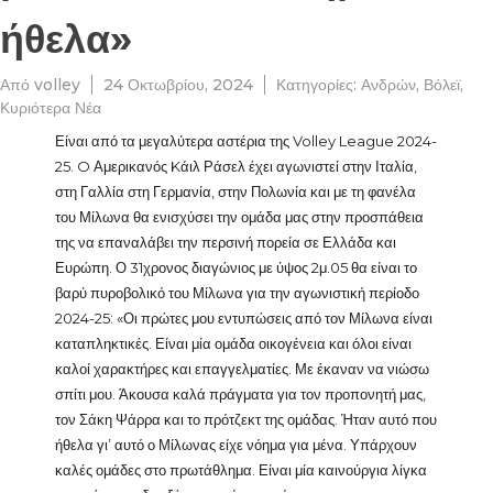
ήθελα»
Από
volley
24 Οκτωβρίου, 2024
Κατηγορίες:
Ανδρών
,
Βόλεϊ
,
Κυριότερα Νέα
Είναι από τα μεγαλύτερα αστέρια της Volley League 2024-
25. O Αμερικανός Kάιλ Ράσελ έχει αγωνιστεί στην Ιταλία,
στη Γαλλία στη Γερμανία, στην Πολωνία και με τη φανέλα
του Μίλωνα θα ενισχύσει την ομάδα μας στην προσπάθεια
της να επαναλάβει την περσινή πορεία σε Ελλάδα και
Ευρώπη. Ο 31χρονος διαγώνιος με ύψος 2μ.05 θα είναι το
βαρύ πυροβολικό του Μίλωνα για την αγωνιστική περίοδο
2024-25: «Οι πρώτες μου εντυπώσεις από τον Μίλωνα είναι
καταπληκτικές. Είναι μία ομάδα οικογένεια και όλοι είναι
καλοί χαρακτήρες και επαγγελματίες. Με έκαναν να νιώσω
σπίτι μου. Άκουσα καλά πράγματα για τον προπονητή μας,
τον Σάκη Ψάρρα και το πρότζεκτ της ομάδας. Ήταν αυτό που
ήθελα γι’ αυτό ο Μίλωνας είχε νόημα για μένα. Υπάρχουν
καλές ομάδες στο πρωτάθλημα. Είναι μία καινούργια λίγκα