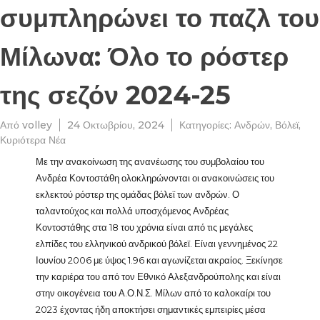
συμπληρώνει το παζλ του
Μίλωνα: Όλο το ρόστερ
της σεζόν 2024-25
Από
volley
24 Οκτωβρίου, 2024
Κατηγορίες:
Ανδρών
,
Βόλεϊ
,
Κυριότερα Νέα
Με την ανακοίνωση της ανανέωσης του συμβολαίου του
Ανδρέα Κοντοστάθη ολοκληρώνονται οι ανακοινώσεις του
εκλεκτού ρόστερ της ομάδας βόλεϊ των ανδρών. Ο
ταλαντούχος και πολλά υποσχόμενος Ανδρέας
Κοντοστάθης στα 18 του χρόνια είναι από τις μεγάλες
ελπίδες του ελληνικού ανδρικού βόλεϊ. Είναι γεννημένος 22
Ιουνίου 2006 με ύψος 1.96 και αγωνίζεται ακραίος. Ξεκίνησε
την καριέρα του από τον Εθνικό Αλεξανδρούπολης και είναι
στην οικογένεια του Α.Ο.Ν.Σ. Μίλων από το καλοκαίρι του
2023 έχοντας ήδη αποκτήσει σημαντικές εμπειρίες μέσα