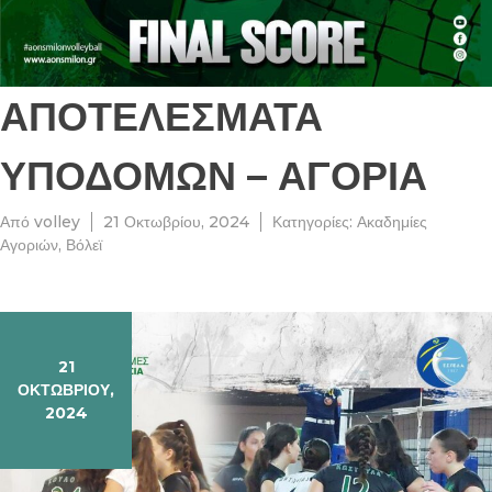
ΑΠΟΤΕΛΕΣΜΑΤΑ
ΥΠΟΔΟΜΩΝ – ΑΓΟΡΙΑ
Από
volley
21 Οκτωβρίου, 2024
Κατηγορίες:
Ακαδημίες
Αγοριών
,
Βόλεϊ
21
ΟΚΤΩΒΡΊΟΥ,
2024