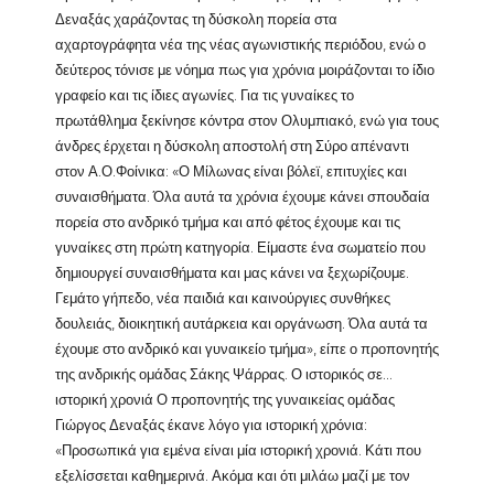
Δεναξάς χαράζοντας τη δύσκολη πορεία στα
αχαρτογράφητα νέα της νέας αγωνιστικής περιόδου, ενώ ο
δεύτερος τόνισε με νόημα πως για χρόνια μοιράζονται το ίδιο
γραφείο και τις ίδιες αγωνίες. Για τις γυναίκες το
πρωτάθλημα ξεκίνησε κόντρα στον Ολυμπιακό, ενώ για τους
άνδρες έρχεται η δύσκολη αποστολή στη Σύρο απέναντι
στον Α.Ο.Φοίνικα: «Ο Μίλωνας είναι βόλεϊ, επιτυχίες και
συναισθήματα. Όλα αυτά τα χρόνια έχουμε κάνει σπουδαία
πορεία στο ανδρικό τμήμα και από φέτος έχουμε και τις
γυναίκες στη πρώτη κατηγορία. Είμαστε ένα σωματείο που
δημιουργεί συναισθήματα και μας κάνει να ξεχωρίζουμε.
Γεμάτο γήπεδο, νέα παιδιά και καινούργιες συνθήκες
δουλειάς, διοικητική αυτάρκεια και οργάνωση. Όλα αυτά τα
έχουμε στο ανδρικό και γυναικείο τμήμα», είπε ο προπονητής
της ανδρικής ομάδας Σάκης Ψάρρας. Ο ιστορικός σε…
ιστορική χρονιά Ο προπονητής της γυναικείας ομάδας
Γιώργος Δεναξάς έκανε λόγο για ιστορική χρόνια:
«Προσωπικά για εμένα είναι μία ιστορική χρονιά. Κάτι που
εξελίσσεται καθημερινά. Ακόμα και ότι μιλάω μαζί με τον