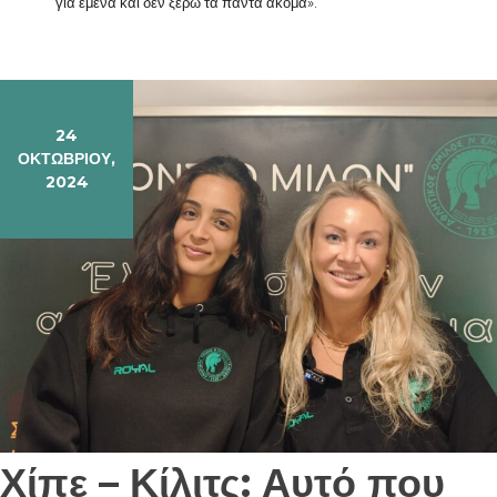
για εμένα και δεν ξέρω τα πάντα ακόμα».
24
ΟΚΤΩΒΡΊΟΥ,
2024
Χίπε – Κίλιτς: Αυτό που