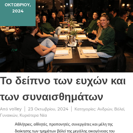
ΟΚΤΩΒΡΊΟΥ,
2024
Το δείπνο των ευχών και
των συναισθημάτων
Από
volley
23 Οκτωβρίου, 2024
Κατηγορίες:
Ανδρών
,
Βόλεϊ
,
Γυναικών
,
Κυριότερα Νέα
Αθλήτριες, αθλητές, προπονητές, συνεργάτες και μέλη της
διοίκησης των τμημάτων βόλεϊ της μεγάλης οικογένειας του