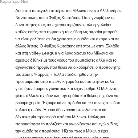
Κυριότερα Νέα
Δύο από τα μεγάλα αστέρια του Μίλωνα είναι ο Αλέξανδρος
Νανόπουλος και ο Φρίξος Κωτσάκης. Όσοι γνωρίζουν τις
δυνατότητες τους τους χαρακτηρίζουν «πολυεργαλεία»
καθώς εκτός από τη φυσική τους θέση ως ακραίοι μπορούν
να είναι ρολίστες σε ότι χρειαστεί η ομάδα και ακόμα και σε
άλλες θέσεις. Ο Φρίξος Κωτσάκης επέστρεψε στην Ελλάδα
και στη Volley League για λογαριασμό του Μίλωνα και
αμέσως δέθηκε με τους νέους του συμπαίκτες αλλά και το
αγωνιστικό προφίλ που θέλει να οικοδομήσει ο προπονητής
του Σάκης Ψάρρας: «Πολλά παιδιά ήρθαν στην
προετοιμασία από την εθνική ομάδα και αυτό ήταν καλό
γιατί ήταν έτοιμοι αγωνιστικά και είχαν ρυθμό. Ο Μίλωνας
φέτος άλλαξε σχεδόν όλη την ομάδα και θέλουμε χρόνο να
βρούμε χημεία. Έχουμε κάνει πρόοδο και θα συνεχιστεί όσο
κυλάει η σεζόν. Ήμουν δύο χρόνια στο εξωτερικό και
δέχτηκα μία προσφορά από τον Μίλωνα. Mόλις μου
παρουσίασαν το πρότζεκτ και γνωρίζοντας και εγώ ο ίδιος
την ομάδα το αποφάσισα. Ήξερα πως ο Μίλωνα έχει