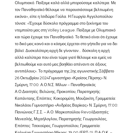
Ολυμπιακό. Παίξαμε καλά αλλά μπορούσαμε καλύτερα. Με
τον Παναθηναϊκό θέλουμε να παρουσιάσουμε βελτιωμένη
εικόνα», είπε η Ισιδώρα Γούλα. Η Γεωργία Αγγελοπούλου
τόνισε: «Έχουμε δύσκολο πρόγραμμα στο ξεκίνημα του
ντεμπούτο μας στη Volley League. Παίξαμε με Ολυμπιακό
και τώρα έχουμε τον Παναθηναϊκό. Το θετικό είναι ότι έχουμε
το δικό μας κοινό και ο κόσμος έρχεται στο γήπεδο για να δει
βόλεϊ. Δυσκολότερη αρχή δε γίνονταν… δύσκολη η αρχή
αλλά καλύτερα που είναι τώρα γιατί θέλουμε και εμείς να
βελτιωθούμε και αυτό μας βοηθάει απέναντι σε άξιους
αντιπάλους». Το πρόγραμμα της 2ης αγωνιστικής:Σάββατο
26 Οκτωβρίου 2024Γυμναστήριο «Κροίσος Πέρσης» Ν.
Σμύρνη, 17.00: Α.Ο.Ν.Σ. Μίλων – Παναθηναϊκός
Α.Ο.Διαιτητές: Βελώνης, Προκοπίου, Παρατηρητής:
Καπάνταης, Επόπτες: Κοκορομύτη, Μουζακίτη, Γραμματεία:
Νικολάου.Γυμναστήριο «Ανδρέας Βαρίκας» Ν. Σμύρνη, 17.00:
Πανιώνιος Γ.Σ.Σ. – Α.Ο. Μαρκοπούλου RevoilΔιαιτητές:
Μενεσλής, Μιχαήλογλου, Παρατηρητής: Γεωργουλέας,
Επόπτες: Τσεκούρας, Γεωργοπούλου, Γραμματεία:
Καλιγέρη.Γυμναστήριο Μίκρας, 19.00 (ΕΡΤ-2): Π.Α.Ο.Κ. –