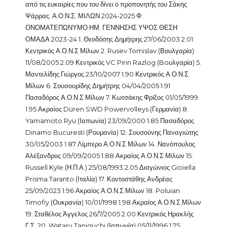
από τις ευκαιρίες που του δίνει ο προπονητής του Σάκης
Ψάρρας. Α.Ο.Ν.Σ. ΜΙΛΩΝ 2024-2025 Φ.
ΟΝΟΜΑΤΕΠΩΝΥΜΟ ΗΜ. ΓΕΝΝΗΣΗΣ ΥΨΟΣ ΘΕΣΗ
ΟΜΑΔΑ 2023-24 1. Θεοδόσης Δημήτρης 27/06/2003 2.01
Κεντρικός Α.Ο.Ν.Σ Μίλων 2. Rusev Tomislav (Βουλγαρία)
11/08/2005 2.09 Κεντρικός VC Pirin Razlog (Boυλγαρία) 5.
Μαντελίδης Γιώργος 23/10/2007 1.90 Κεντρικός Α.Ο.Ν.Σ
Μίλων 6. Σουσουρίδης Δημήτρης 04/04/2005 1.91
Πασαδόρος Α.Ο.Ν.Σ Μίλων 7. Κωτσάκης Φρίξος 01/05/1999
1.95 Ακραίος Düren SWD Powervolleys (Γερμανία) 8.
Yamamoto Ryu (Ιαπωνία) 23/09/2000 1.85 Πασαδόρος
Dinamo Bucuresti (Ρουμανία) 12. Σουσούνης Παναγιώτης
30/05/2003 1.87 Λίμπερο Α.Ο.Ν.Σ Μίλων 14. Νανόπουλος
Αλέξανδρος 09/09/2005 1.88 Ακραίος Α.Ο.Ν.Σ Μίλων 15.
Russell Kyle (Η.Π.Α.) 25/08/1993 2.05 Διαγώνιος Gioiella
Prisma Taranto (Ιταλία) 17. Κοντοστάθης Ανδρέας
25/09/2023 1.96 Ακραίος Α.Ο.Ν.Σ Μίλων 18. Poluian
Timofiy (Ουκρανία) 10/01/1998 1.98 Ακραίος Α.Ο.Ν.Σ Μίλων
19. Σταθέλος Άγγελος 26/7/2005 2.00 Κεντρικός Ηρακλής
Γ.Σ. 20. Wataru Taniguchi (Ιαπωνία) 05/11/1996 1.75