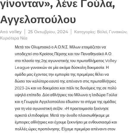
γίνονταν», λένε Γούλα,
Αγγελοπούλου
Από
volley
25 Οκτωβρίου, 2024
Κατηγορίες:
Βόλεϊ
,
Γυναικών
,
Κυριότερα Νέα
Μετά τον Ολυμπιακό ο Α.Ο.Ν.Σ. Μίλων ετοιμάζεται να
υποδεχτεί στο Κροίσος Πέρσης και τον Παναθηναϊκό Α.Ο.
στο πλασίο της 2ης αγωνιστικής του πρωταθλήματος Volley
League γυναικών σε μία ακόμα δύσκολη δοκιμασία. Η
ομάδα μας έχοντας την εμπειρία της πρεμιέρας θέλει να
δώσει τον καλύτερο εαυτό της απέναντι στις πρωταθλήτριες
2023-24 και να δοκιμάσει και πάλι τις δυνάμεις της σε πολύ
υψηλό επίπεδο. Δύο αθλήτριες του Μίλωνα η Ισιδώρα Γούλα
και η Γεωργία Αγγελοπούλου έδωσαν το στίγμα της ομάδας
για τη νέα αγωνιστική σεζόν. «Η προετοιμασία ξεκίνησε
αρκετά ελπιδοφόρα. Μετά την άνοδο πλαισιωθήκαμε με
έμπειρες αθλήτριες και έχουμε ξεκινήσει με ενθουσιασμό και
πολλές ώρες προπόνησης. Είχαμε πρεμιέρα απέναντι στον