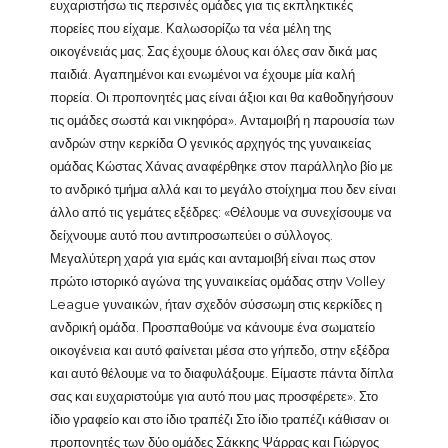
ευχαριστήσω τις περσινές ομάδες για τις εκπληκτικές
πορείες που είχαμε. Καλωσορίζω τα νέα μέλη της
οικογένειάς μας. Σας έχουμε όλους και όλες σαν δικά μας
παιδιά. Αγαπημένοι και ενωμένοι να έχουμε μία καλή
πορεία. Οι προπονητές μας είναι άξιοι και θα καθοδηγήσουν
τις ομάδες σωστά και νικηφόρα». Ανταμοιβή η παρουσία των
ανδρών στην κερκίδα Ο γενικός αρχηγός της γυναικείας
ομάδας Κώστας Χάνας αναφέρθηκε στον παράλληλο βίο με
το ανδρικό τμήμα αλλά και το μεγάλο στοίχημα που δεν είναι
άλλο από τις γεμάτες εξέδρες: «Θέλουμε να συνεχίσουμε να
δείχνουμε αυτό που αντιπροσωπεύει ο σύλλογος.
Μεγαλύτερη χαρά για εμάς και ανταμοιβή είναι πως στον
πρώτο ιστορικό αγώνα της γυναικείας ομάδας στην Volley
League γυναικών, ήταν σχεδόν σύσσωμη στις κερκίδες η
ανδρική ομάδα. Προσπαθούμε να κάνουμε ένα σωματείο
οικογένεια και αυτό φαίνεται μέσα στο γήπεδο, στην εξέδρα
και αυτό θέλουμε να το διαφυλάξουμε. Είμαστε πάντα δίπλα
σας και ευχαριστούμε για αυτό που μας προσφέρετε». Στο
ίδιο γραφείο και στο ίδιο τραπέζι Στο ίδιο τραπέζι κάθισαν οι
προπονητές των δύο ομάδες Σάκκης Ψάρρας και Γιώργος