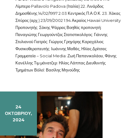
Λίμπερο Pallavolo Padova (Ιταλία) 22. Λινάρδος
Δημοσθένης 14/02/1997 2.03 Κεντρικός Π.Α.Ο.Κ. 23. Χάκας
Σπύρος (αρχ.) 23/09/2002 1.94 Ακραίος Hawaii University
Προπονητής: Σάκης Ψάρρας Βοηθός προπονητή:
Παναγιώτης Γεωργούντζος Στατιστικολόγος: Γιάννης
Στυλιανού Γιατρός: Γιώργος Γρηγόρης Καραχάλιος
Φυσικοθεραπευτής: Ιωάννης Μαθάς, Ηλίας Δρίτσας
Γραμματεία – Social Media: Ζωή Παπανικολάου, Φάνης
Κανέλλης Τιμ μάνατζερ: Ηλίας Λάππας Διευθυντής
Τμημάτων Βόλεϊ: Βασίλης Μηνούδης
24
ΟΚΤΩΒΡΊΟΥ,
2024