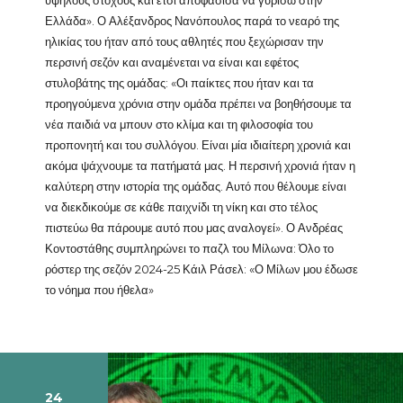
υψηλούς στόχους και έτσι αποφάσισα να γυρίσω στην
Ελλάδα». Ο Αλέξανδρος Νανόπουλος παρά το νεαρό της
ηλικίας του ήταν από τους αθλητές που ξεχώρισαν την
περσινή σεζόν και αναμένεται να είναι και εφέτος
στυλοβάτης της ομάδας: «Οι παίκτες που ήταν και τα
προηγούμενα χρόνια στην ομάδα πρέπει να βοηθήσουμε τα
νέα παιδιά να μπουν στο κλίμα και τη φιλοσοφία του
προπονητή και του συλλόγου. Είναι μία ιδιαίτερη χρονιά και
ακόμα ψάχνουμε τα πατήματά μας. Η περσινή χρονιά ήταν η
καλύτερη στην ιστορία της ομάδας. Αυτό που θέλουμε είναι
να διεκδικούμε σε κάθε παιχνίδι τη νίκη και στο τέλος
πιστεύω θα πάρουμε αυτό που μας αναλογεί». Ο Ανδρέας
Κοντοστάθης συμπληρώνει το παζλ του Μίλωνα: Όλο το
ρόστερ της σεζόν 2024-25 Κάιλ Ράσελ: «Ο Μίλων μου έδωσε
το νόημα που ήθελα»
24