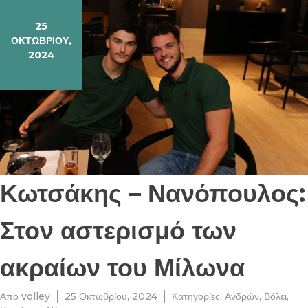
25
ΟΚΤΩΒΡΊΟΥ,
2024
Κωτσάκης – Νανόπουλος:
Στον αστερισμό των
ακραίων του Μίλωνα
Από
volley
25 Οκτωβρίου, 2024
Κατηγορίες:
Ανδρών
,
Βόλεϊ
,