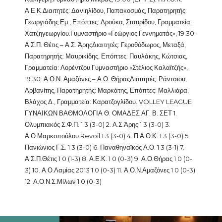
Α.Ε.Κ.Διαιτητές: Δανιηλίδου, Παπακοσμάς, Παρατηρητής:
Γεωργιάδης Εμ., Επόπτες: Δρούκα, Σταυρίδου, Γραμματεία:
Χατζηγεωργίου.Γυμναστήριο «Γεώργιος Γεννηματάς», 19.30:
Α.Σ.Π. Θέτις – Α.Σ. ΆρηςΔιαιτητές: Γεροθόδωρος, Μεταξά,
Παρατηρητής: Μαυρικίδης, Επόπτες: Παυλάκης, Κώτσιας,
Γραμματεία: Λορέντζου.Γυμναστήριο «Στέλιος Καλαϊτζής»,
19.30: Α.Ο.Ν. Αμαζόνες – Α.Ο. ΘήραςΔιαιτητές: Ράντσιου,
Αρβανίτης, Παρατηρητής: Μαρκάτης, Επόπτες: Μαλλιάρα,
Βλάχος Δ., Γραμματεία: Καρατζογλίδου. VOLLEY LEAGUE
ΓΥΝΑΙΚΩΝ ΒΑΘΜΟΛΟΓΙΑ Θ. ΟΜΑΔΕΣ ΑΓ. Β. ΣΕΤ 1.
Ολυμπιακός Σ.Φ.Π. 1 3 (3-0) 2. Α.Σ.Άρης 1 3 (3-0) 3.
Α.Ο.Μαρκοπούλου Revoil 1 3 (3-0) 4. Π.Α.Ο.Κ. 1 3 (3-0) 5.
Πανιώνιος Γ.Σ. 1 3 (3-0) 6. Παναθηναϊκός Α.Ο. 1 3 (3-1) 7.
Α.Σ.Π.Θέτις 1 0 (1-3) 8. Α.Ε.Κ. 1 0 (0-3) 9. Α.Ο.Θήρας 1 0 (0-
3) 10. Α.Ο.Λαμίας 2013 1 0 (0-3) 11. Α.Ο.Ν.Αμαζόνες 1 0 (0-3)
12. Α.Ο.Ν.Σ.Μίλων 1 0 (0-3)