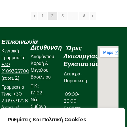
‹
1
2
3
…
6
›
Επικοινωνία
Διεύθυνση
Ώρες
Κεντρική
Λειτουργίας
Αδαμάντιου
Γραμματεία:
Εγκαταστάσεων
Κοραή &
+30
Μεγάλου
2109353700
Δευτέρα-
Βασιλείου
(εσωτ. 2)
Παρασκευή
Τ.Κ.:
Γραμματεία
17122,
Τένις:
+30
09:00-
Νέα
2109331228
23:00
Σμύρνη
(εσωτ. 3)
Σάββατο
Γραμματεία
Ρυθμίσεις Και Πολιτική Cookies
09:00-
Κολυμβητικού: