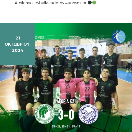
#milonvolleyballacademy #aonsmilon
21
ΟΚΤΩΒΡΊΟΥ,
2024