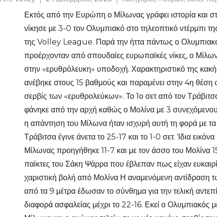
Εκτός από την Ευρώπη ο Μίλωνας γράφει ιστορία και σ
νίκησε με 3-0 τον Ολυμπιακό στο τηλεοπτικό ντέρμπι τη
της Volley League. Παρά την ήττα πάντως ο Ολυμπιακός
προέρχονταν από σπουδαίες ευρωπαϊκές νίκες, ο Μίλωνα
στην «ερυθρόλευκη» υποδοχή. Χαρακτηριστικό της κακή
ανέβηκε στους 15 βαθμούς και παραμένει στην 4η θέση σ
σερβίς των «ερυθρολεύκων». Το 1ο σετ από τον Τράβιτσα
φάνηκε από την αρχή καθώς ο Μολίνα με 3 συνεχόμενους
η απάντηση του Μίλωνα ήταν ισχυρή αυτή τη φορά με τα 
Τράβιτσα έγινε άνετα το 25-17 και το 1-0 σετ. Ίδια εικ
Μίλωνας προηγήθηκε 11-7 και με τον άσσο του Μολίνα 1
παίκτες του Σάκη Ψάρρα που έβλεπαν πως είχαν ευκαιρία γ
χαριστική βολή από Μολίνα Η αναμενόμενη αντίδραση τ
από τα 9 μέτρα έδωσαν το σύνθημα για την τελική αντεπ
διαφορά ασφαλείας μέχρι το 22-16. Εκεί ο Ολυμπιακός μ