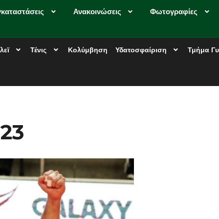
γκαταστάσεις
Ανακοινώσεις
Φωτογραφίες
λεϊ
Τένις
Κολύμβηση
Υδατοσφαίριση
Τμήμα Γυ
023