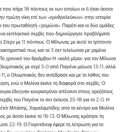
 που πήρε 18 πόντους εκ των οποίων οι 6 ήταν άσσοι
 την πρώτη νίκη επί των «ερυθρολεύκων» στην ιστορία
ο του πρωταθλητή «χειμώνα». Παρότι και οι δύο ομάδες
 ένα εκπληκτικό σερβίς που δημιούργησε προβλήματα
Στερν με 11 πόντους. Ο Μίλωνας με αυτό το τρίποντο
ρακτηριστικό πως και τα 3 σετ τελείωσαν με χαμένα
 Το χρονικό του θριάμβου Η «καλή μέρα» για τον Μίλωνα
λυμπιακός με σερί 3-0 από Παγιένκ μείωσε 13-11, αλλά
11, ο Ολυμπιακός δεν αντέδρασε και με το λάθος του
ληση, ενώ ο Μολίνα έκανε τη διαφορά στο σερβίς. Ο
γουρα έδειχναν κουρασμένοι απέναντι στους ορεξάτους
ερβίς του Παγιένκ το σετ έκλεισε 25-18 για το 2-0. Η
έτσι Μπάσης, Χαραλαμπίδης από το κέντρο και Μολίνα
λος με άσσο έκανε το 18-13. Ο Μίλωνας κράτησε τη
ίωσε 22-19. Ο Γιορντάνοφ έφερε τη λύτρωση για το