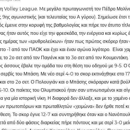
τη Volley League. Mε μεγάλο πρωταγωνιστή τον Πέδρο Μολίνα
ς 9ης αγωνιστικής (και τελευταίας του Α γύρου). Σημείωσε έτσι
 έμεινε στην κορυφή της βαθμολογίας και πήρε τον άτυπο τίτλ
ς ήταν αυτός που είχε την φρεσκάδα, την ενέργεια και κυρίως
ς ημέρας των «ερυθρολεύκων» ήταν πως πρώτος σκόρερ ήταν ο 
το -1 από τον ΠΑΟΚ και έχει και έναν αγώνα λιγότερο. Είναι χα
, το 2ο σετ από τον Παγιένκ και το 3ο σετ από τον Κουμεντάκη.
 άσσους έβαλε την ομάδα του στη θέση του οδηγού με 9-5. Ο Ο
σερβίς του Μπάση. Με νέο σερί 4-0 το σκορ εκτινάχθηκε στο 17-
όνα και στο 2ο σετ. Ο Πολουγιάν και ο Μπάσης σκόραραν κατά βού
5-10. Οι παίκτες του Ολυμπιακού ήταν σαν υπνωτισμένοι και σί
ια μία ιστορική νίκη. Η διαφορά δεν άλλαξε, και με το χαμένο σ
ων πρωτοπόρων και πρωταθλητών «χειμώνα» δεν ήρθε ποτέ κι 
ίθεση. Το σκορ έγινε 12-7 και συντηρήθηκε όταν και ο Νανόπου
ετά από δύο φάσεις διαρκείας πήρε πόντους και με σερί 3-0 με