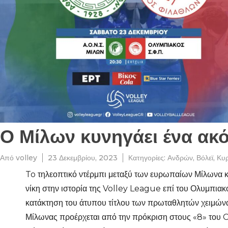
Ο Μίλων κυνηγάει ένα ακό
Από
volley
23 Δεκεμβρίου, 2023
Κατηγορίες:
Ανδρών
,
Βόλεϊ
,
Κυρ
To τηλεοπτικό ντέρμπι μεταξύ των ευρωπαίων Μίλωνα κα
νίκη στην ιστορία της Volley League επί του Ολυμπιακ
κατάκτηση του άτυπου τίτλου των πρωταθλητών χειμώνα.
Μίλωνας προέρχεται από την πρόκριση στους «8» του C