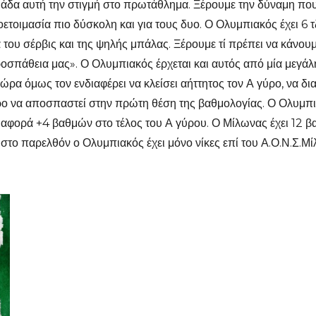
άδα αυτή την στιγμή στο πρωτάθλημα. Ξέρουμε την δύναμη που 
ετοιμασία πιο δύσκολη και για τους δυο. Ο Ολυμπιακός έχει 6 
α του σέρβις και της ψηλής μπάλας. Ξέρουμε τί πρέπει να κάνου
προσπάθεια μας». Ο Ολυμπιακός έρχεται και αυτός από μία μεγάλ
ν ώρα όμως τον ενδιαφέρει να κλείσει αήττητος τον Α γύρο, να δ
ερο να αποσπαστεί στην πρώτη θέση της βαθμολογίας. Ο Ολυμπια
ιαφορά +4 βαθμών στο τέλος του Α γύρου. Ο Μίλωνας έχει 12 βαθ
 στο παρελθόν ο Ολυμπιακός έχει μόνο νίκες επί του Α.Ο.Ν.Σ.Μί