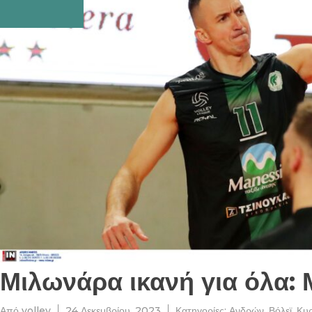
Μιλωνάρα ικανή για όλα: 
Από
volley
24 Δεκεμβρίου, 2023
Κατηγορίες:
Ανδρών
,
Βόλεϊ
,
Κυρ