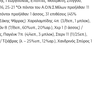
ής: Γεωργουλέας, Επόπτες: Μουζακίτη, Σπίγγου,
1-16, 25-21 *Οι πόντοι του Α.Ο.Ν.Σ.Μίλων προήλθαν: 11
πόντοι προήλθαν: 1 άσσος, 31 επιθέσεις (45%
(Σάκης Ψάρρας): Χαραλαμπίδης 4π. (3/8επ., 1 μπλοκ),
άν 8 (7/8επ., 60%υπ., 20%αρ.), Χερ 1 (1 άσσος) /
γιένκ 7π. (4/4επ., 3 μπλοκ), Στερν 11 (11/25επ.),
 / Τζιάβρας (λ. – 25%υπ., 12%αρ.), Χανδρινός Σπύρος 1