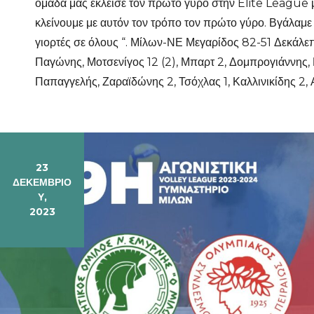
ομάδα μας έκλεισε τον πρώτο γύρο στην Elite League με
κλείνουμε με αυτόν τον τρόπο τον πρώτο γύρο. Βγάλαμε
γιορτές σε όλους “. Μίλων-ΝΕ Μεγαρίδος 82-51 Δεκάλεπτ
Παγώνης, Μοτσενίγος 12 (2), Μπαρτ 2, Δομπρογιάννης, Μ
Παπαγγελής, Ζαραϊδώνης 2, Τσόχλας 1, Καλλινικίδης 2, Αρ
23
ΔΕΚΕΜΒΡΊΟ
Υ,
2023