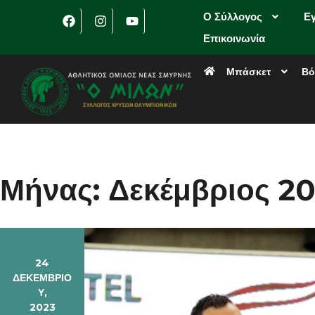
Ο Σύλλογος
Ε
Επικοινωνία
Μπάσκετ
Βό
Μήνας:
Δεκέμβριος 2
24
ΔΕΚΕΜΒΡΊΟ
Υ,
2023