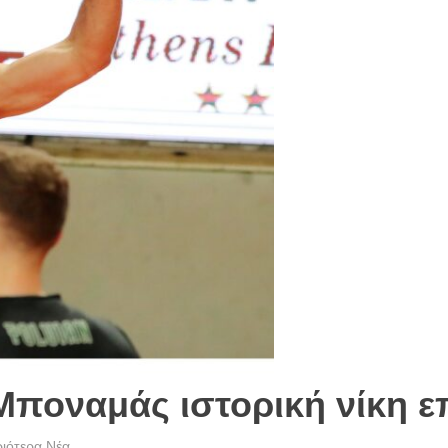
Μποναμάς ιστορική νίκη ε
ιότερα Νέα