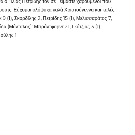
α ο Ηλίας Πετρίδης τόνισε: “είμαστε χαρούμενοι που
οουτς. Εύχομαι ολόψυχα καλά Χριστούγεννα και καλές
 (1), Σκορδίλης 2, Πετρίδης 15 (1), Μελισσαράτος 7,
δα (Μάνταλος): Μπράντφορντ 21, Γκάτζιας 3 (1),
ιούλης 1.