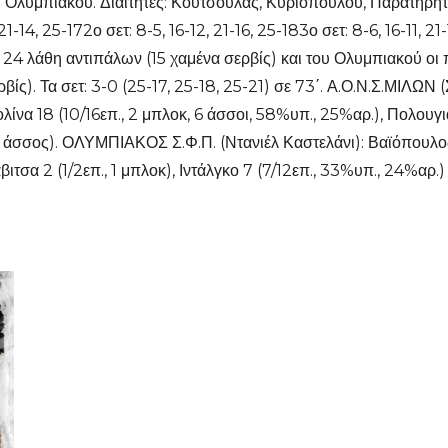
υ Ολυμπιακού. Διαιτητές: Κουτσούλας, Κυριοπούλου, Παρατηρητ
1-14, 25-172ο σετ: 8-5, 16-12, 21-16, 25-183ο σετ: 8-6, 16-11, 2
, 24 λάθη αντιπάλων (15 χαμένα σερβίς) και του Ολυμπιακού οι 
ίς). Τα σετ: 3-0 (25-17, 25-18, 25-21) σε 73΄. Α.Ο.Ν.Σ.ΜΙΛΩΝ 
ολίνα 18 (10/16επ., 2 μπλοκ, 6 άσσοι, 58%υπ., 25%αρ.), Πολουγι
άσσος). ΟΛΥΜΠΙΑΚΟΣ Σ.Φ.Π. (Ντανιέλ Καστελάνι): Βαϊόπουλος, Πα
ιτσα 2 (1/2επ., 1 μπλοκ), Ιντάλγκο 7 (7/12επ., 33%υπ., 24%αρ.)