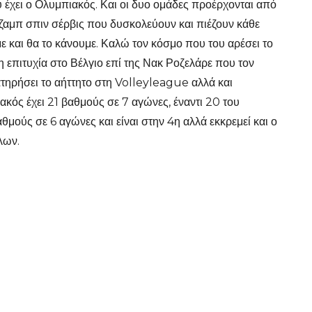
έχει ο Ολυμπιακός. Και οι δυο ομάδες προέρχονται από
τζαμπ σπιν σέρβις που δυσκολεύουν και πιέζουν κάθε
με και θα το κάνουμε. Καλώ τον κόσμο που του αρέσει το
η επιτυχία στο Βέλγιο επί της Νακ Ροζελάρε που τον
ιατηρήσει το αήττητο στη Volleyleague αλλά και
κός έχει 21 βαθμούς σε 7 αγώνες, έναντι 20 του
μούς σε 6 αγώνες και είναι στην 4η αλλά εκκρεμεί και ο
λων.