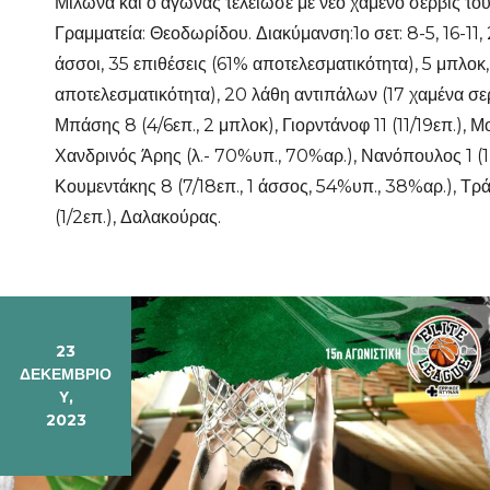
Μίλωνα και ο αγώνας τελείωσε με νέο χαμένο σερβίς το
Γραμματεία: Θεοδωρίδου. Διακύμανση:1ο σετ: 8-5, 16-11, 2
άσσοι, 35 επιθέσεις (61% αποτελεσματικότητα), 5 μπλοκ
αποτελεσματικότητα), 20 λάθη αντιπάλων (17 χαμένα σερβ
Μπάσης 8 (4/6επ., 2 μπλοκ), Γιορντάνοφ 11 (11/19επ.), Μ
Χανδρινός Άρης (λ.- 70%υπ., 70%αρ.), Νανόπουλος 1 (1 
Κουμεντάκης 8 (7/18επ., 1 άσσος, 54%υπ., 38%αρ.), Τράβ
(1/2επ.), Δαλακούρας.
23
ΔΕΚΕΜΒΡΊΟ
Υ,
2023