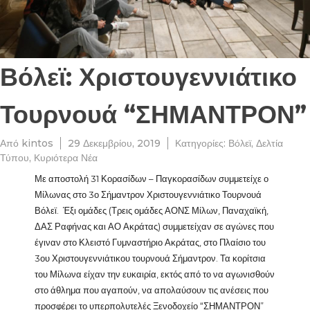
Βόλεϊ: Χριστουγεννιάτικο
Τουρνουά “ΣΗΜΑΝΤΡΟΝ”
Από
kintos
29 Δεκεμβρίου, 2019
Κατηγορίες:
Βόλεϊ
,
Δελτία
Τύπου
,
Κυριότερα Νέα
Με αποστολή 31 Κορασίδων – Παγκορασίδων συμμετείχε ο
Μίλωνας στο 3ο Σήμαντρον Χριστουγεννιάτικο Τουρνουά
Βόλεϊ. Έξι ομάδες (Τρεις ομάδες ΑΟΝΣ Μίλων, Παναχαϊκή,
ΔΑΣ Ραφήνας και ΑΟ Ακράτας) συμμετείχαν σε αγώνες που
έγιναν στο Κλειστό Γυμναστήριο Ακράτας, στο Πλαίσιο του
3ου Χριστουγεννιάτικου τουρνουά Σήμαντρον. Τα κορίτσια
του Μίλωνα είχαν την ευκαιρία, εκτός από το να αγωνισθούν
στο άθλημα που αγαπούν, να απολαύσουν τις ανέσεις που
προσφέρει το υπερπολυτελές Ξενοδοχείο “ΣΗΜΑΝΤΡΟΝ”