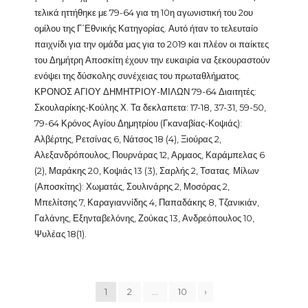
τελικά ηττήθηκε με 79-64 για τη 10η αγωνιστική του 2ου
ομίλου της Γ΄Εθνικής Κατηγορίας. Αυτό ήταν το τελευταίο
παιχνίδι για την ομάδα μας για το 2019 και πλέον οι παίκτες
του Δημήτρη Αποσκίτη έχουν την ευκαιρία να ξεκουραστούν
ενόψει της δύσκολης συνέχειας του πρωταθλήματος.
ΚΡΟΝΟΣ ΑΓΙΟΥ ΔΗΜΗΤΡΙΟΥ-ΜΙΛΩΝ 79-64 Διαιτητές:
Σκουλαρίκης-Κούλης Χ. Τα δεκλαπετα: 17-18, 37-31, 59-50,
79-64 Κρόνος Αγίου Δημητρίου (Γκαναβίας-Κοψιάς):
Αλβέρτης, Ρετσίνας 6, Νάτσος 18 (4), Ξιούρας 2,
Αλεξανδρόπουλος, Πουρνάρας 12, Αρμαος, Καράμπελας 6
(2), Μαράκης 20, Κοψιάς 13 (3), Σαρλής 2, Τσατας. Μίλων
(Αποσκίτης): Χωματάς, Σουλινάρης 2, Μοσόρας 2,
Μπελίτσης 7, Καραγιαννίδης 4, Παπαδάκης 8, Τζανικιάν,
Γαλάνης, Εξηνταβελόνης, Ζούκας 13, Ανδρεόπουλος 10,
Ψυλέας 18(1).
1
2
…
10
›