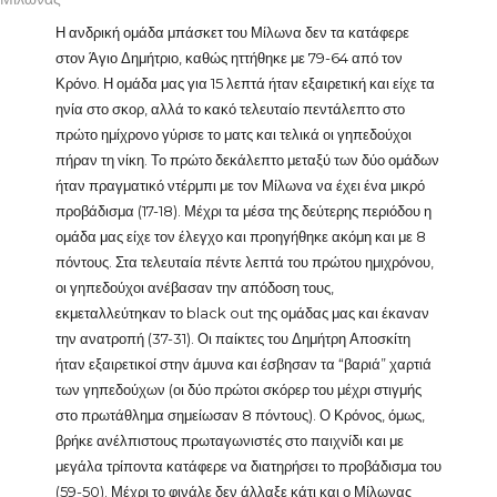
Η ανδρική ομάδα μπάσκετ του Μίλωνα δεν τα κατάφερε
στον Άγιο Δημήτριο, καθώς ηττήθηκε με 79-64 από τον
Κρόνο. Η ομάδα μας για 15 λεπτά ήταν εξαιρετική και είχε τα
ηνία στο σκορ, αλλά το κακό τελευταίο πεντάλεπτο στο
πρώτο ημίχρονο γύρισε το ματς και τελικά οι γηπεδούχοι
πήραν τη νίκη. Το πρώτο δεκάλεπτο μεταξύ των δύο ομάδων
ήταν πραγματικό ντέρμπι με τον Μίλωνα να έχει ένα μικρό
προβάδισμα (17-18). Μέχρι τα μέσα της δεύτερης περιόδου η
ομάδα μας είχε τον έλεγχο και προηγήθηκε ακόμη και με 8
πόντους. Στα τελευταία πέντε λεπτά του πρώτου ημιχρόνου,
οι γηπεδούχοι ανέβασαν την απόδοση τους,
εκμεταλλεύτηκαν το black out της ομάδας μας και έκαναν
την ανατροπή (37-31). Οι παίκτες του Δημήτρη Αποσκίτη
ήταν εξαιρετικοί στην άμυνα και έσβησαν τα “βαριά” χαρτιά
των γηπεδούχων (οι δύο πρώτοι σκόρερ του μέχρι στιγμής
στο πρωτάθλημα σημείωσαν 8 πόντους). Ο Κρόνος, όμως,
βρήκε ανέλπιστους πρωταγωνιστές στο παιχνίδι και με
μεγάλα τρίποντα κατάφερε να διατηρήσει το προβάδισμα του
(59-50). Μέχρι το φινάλε δεν άλλαξε κάτι και ο Μίλωνας