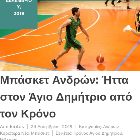
ΔΕΚΕΜΒΡΊΟ
Υ,
2019
Μπάσκετ Ανδρών: Ήττα
στον Άγιο Δημήτριο από
τον Κρόνο
Από
kintos
23 Δεκεμβρίου, 2019
Κατηγορίες:
Ανδρών
,
Κυριότερα Νέα
,
Μπάσκετ
Ετικέτες:
Κρόνος Αγίου Δημητρίου
,
Μίλωνας