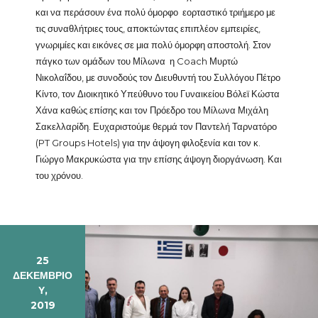
και να περάσουν ένα πολύ όμορφο εορταστικό τριήμερο με
τις συναθλήτριες τους, αποκτώντας επιπλέον εμπειρίες,
γνωριμίες και εικόνες σε μια πολύ όμορφη αποστολή. Στον
πάγκο των ομάδων του Μίλωνα η Coach Μυρτώ
Νικολαΐδου, με συνοδούς τον Διευθυντή του Συλλόγου Πέτρο
Κίντο, τον Διοικητικό Υπεύθυνο του Γυναικείου Βόλεϊ Κώστα
Χάνα καθώς επίσης και τον Πρόεδρο του Μίλωνα Μιχάλη
Σακελλαρίδη. Ευχαριστούμε θερμά τον Παντελή Ταρνατόρο
(PT Groups Hotels) για την άψογη φιλοξενία και τον κ.
Γιώργο Μακρυκώστα για την επίσης άψογη διοργάνωση. Και
του χρόνου.
25
ΔΕΚΕΜΒΡΊΟ
Υ,
2019