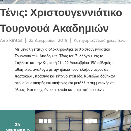
Τένις: Χριστουγεννιάτικο
Τουρνουά Ακαδημιών
Από
kintos
25 Δεκεμβρίου, 2019
Κατηγορίες:
Ακαδημίες
,
Τένις
Με μεγάλη επιτυχία ολοκληρώθηκε το Χριστουγεννιάτικο
Τουρνουά των Ακαδημιών Τένις του Συλλόγου μας το
Σάββατο και την Κυριακή 21 κ 22 Δεκεμβρίου. 150 αθλητές κ
αθλήτριες, ανάλογα με την ηλικία τους, έλαβαν μέρος σε
πορτοκάλι , πράσινο και κίτρινο επίπεδο. Κύπελλα δόθηκαν
στους 1ους νικητές και νικήτριες και μετάλλια συμμετοχής σε
όλους. Και του χρόνου με υγεία και περισσότερο τένις!
24
ΔΕΚΕΜΒΡΊΟ