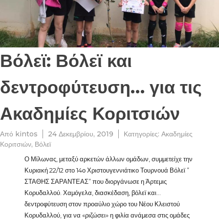
Βόλεϊ: Βόλεϊ και
δεντροφύτευση… για τις
Ακαδημίες Κοριτσιών
Από
kintos
24 Δεκεμβρίου, 2019
Κατηγορίες:
Ακαδημίες
Κοριτσιών
,
Βόλεϊ
Ο Μίλωνας, μεταξύ αρκετών άλλων ομάδων, συμμετείχε την
Κυριακή 22/12 στο 14ο Χριστουγεννιάτικο Τουρνουά Βόλεϊ ”
ΣΤΑΘΗΣ ΣΑΡΑΝΤΕΑΣ” που διοργάνωσε η Άρτεμις
Κορυδαλλού. Χαμόγελα, διασκέδαση, βόλεϊ και…
δεντροφύτευση στον προαύλιο χώρο του Νέου Κλειστού
Κορυδαλλού, για να «ριζώσει» η φιλία ανάμεσα στις ομάδες