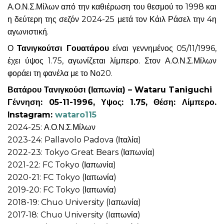
Α.Ο.Ν.Σ.Μίλων από την καθιέρωση του θεσμού το 1998 και
η δεύτερη της σεζόν 2024-25 μετά τον Κάιλ Ράσελ την 4η
αγωνιστική.
Ο
Τανιγκούτσι Γουατάρου
είναι γεννημένος 05/11/1996,
έχει ύψος 1.75, αγωνίζεται λίμπερο. Στον Α.Ο.Ν.Σ.Μίλων
φοράει τη φανέλα με το Νο20.
Βατάρου Τανιγκούσι (Ιαπωνία) – Wataru Taniguchi
Γέννηση: 05-11-1996, Υψος: 1.75, Θέση: Λίμπερο.
Ιnstagram:
wataro115
2024-25: Α.Ο.Ν.Σ.Μίλων
2023-24: Pallavolo Padova (Ιταλία)
2022-23: Tokyo Great Bears (Ιαπωνία)
2021-22: FC Tokyo (Ιαπωνία)
2020-21: FC Tokyo (Ιαπωνία)
2019-20: FC Tokyo (Ιαπωνία)
2018-19: Chuo University (Iαπωνία)
2017-18: Chuo University (Iαπωνία)