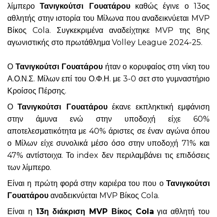
λίμπερο
Τανιγκούτσι Γουατάρου
καθώς έγινε ο 13ος
αθλητής στην ιστορία του Μίλωνα που αναδεικνύεται MVP
Βίκος Cola. Συγκεκριμένα αναδείχτηκε MVP της 8ης
αγωνιστικής στο πρωτάθλημα Volley League 2024-25.
Ο
Τανιγκούτσι Γουατάρου
ήταν ο κορυφαίος στη νίκη του
Α.Ο.Ν.Σ. Μίλων επί του Ο.Φ.Η. με 3-0 σετ στο γυμναστήριο
Κροίσος Πέρσης.
Ο
Τανιγκούτσι Γουατάρου
έκανε εκπληκτική εμφάνιση
στην άμυνα ενώ στην υποδοχή είχε 60%
αποτελεσματικότητα με 40% άριστες σε έναν αγώνα όπου
ο Μίλων είχε συνολικά μέσο όσο στην υποδοχή 71% και
47% αντίστοιχα. Το index δεν περιλαμβάνει τις επιδόσεις
των λίμπερο.
Είναι η πρώτη φορά στην καριέρα του που ο
Τανιγκούτσι
Γουατάρου
αναδεικνύεται MVP Βίκος Cola.
Είναι η
13η διάκριση MVP Βίκος Cola
για αθλητή του