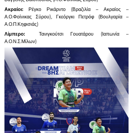
Ακραίοι:
Ρέγκο Ρικάρντο (Βραζιλία – Ακραίος –
Α.Ο.Φοίνικας Σύρου), Γκεόργκι Πετρόφ (Βουλγαρία –
Α.Ο.Π.Κηφισιάς)
Λίμπερο:
Τανιγκούτσι Γουατάρου (Ιαπωνία –
Α.Ο.Ν.Σ.Μίλων)