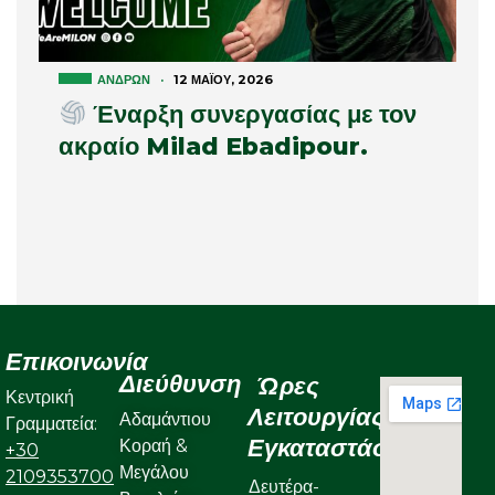
ΑΝΔΡΏΝ
·
12 ΜΑΪ́ΟΥ, 2026
Έναρξη συνεργασίας με τον
ακραίο Milad Ebadipour.
Επικοινωνία
Διεύθυνση
Ώρες
Κεντρική
Λειτουργίας
Αδαμάντιου
Γραμματεία:
Εγκαταστάσεων
Κοραή &
+30
Μεγάλου
2109353700
Δευτέρα-