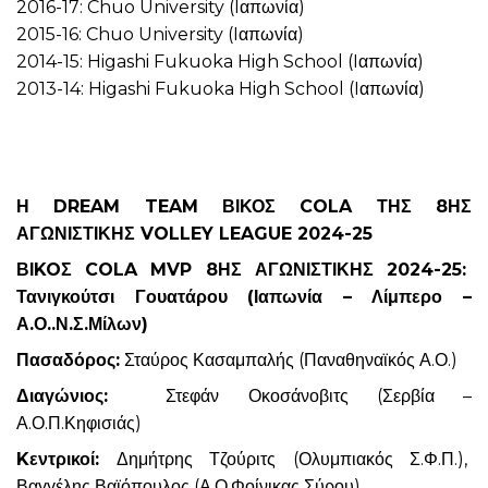
2016-17: Chuo University (Iαπωνία)
2015-16: Chuo University (Iαπωνία)
2014-15: Higashi Fukuoka High School (Iαπωνία)
2013-14: Higashi Fukuoka High School (Iαπωνία)
Η DREAM TEAM ΒΙΚΟΣ COLA ΤΗΣ 8ΗΣ
ΑΓΩΝΙΣΤΙΚΗΣ VOLLEY LEAGUE 2024-25
ΒΙKOΣ COLA MVP 8ΗΣ ΑΓΩΝΙΣΤΙΚΗΣ 2024-25:
Τανιγκούτσι Γουατάρου (Ιαπωνία – Λίμπερο –
Α.Ο..Ν.Σ.Μίλων)
Πασαδόρος:
Σταύρος Κασαμπαλής (Παναθηναϊκός Α.Ο.)
Διαγώνιος:
Στεφάν Οκοσάνοβιτς (Σερβία –
Α.Ο.Π.Κηφισιάς)
Kεντρικοί:
Δημήτρης Τζούριτς (Ολυμπιακός Σ.Φ.Π.),
Βαγγέλης Βαϊόπουλος (Α.Ο.Φοίνικας Σύρου)