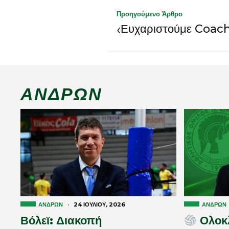
Προηγούμενο Άρθρο
‹
Ευχαριστούμε Coac
ΑΝΔΡΏΝ
ΑΝΔΡΏΝ
·
24 ΙΟΥΛΊΟΥ, 2026
ΑΝΔΡΏΝ
Βόλεϊ: Διακοπή
Ολοκ