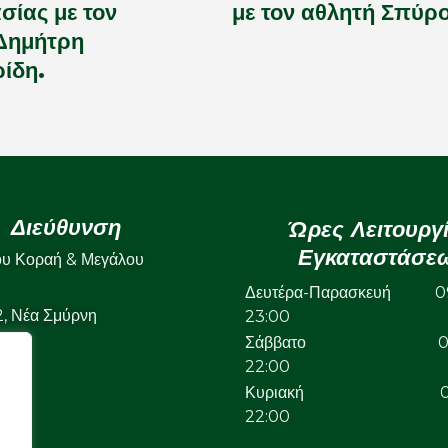
σίας με τον
με τον αθλητή Σπύρ
Δημήτρη
ίδη.
Διεύθυνση
Ώρες Λειτουργ
Εγκαταστάσε
ου Κοραή & Μεγάλου
Δευτέρα-Παρασκευή 09
22, Νέα Σμύρνη
23:00
Σάββατο 09:
22:00
Κυριακή 09:
22:00