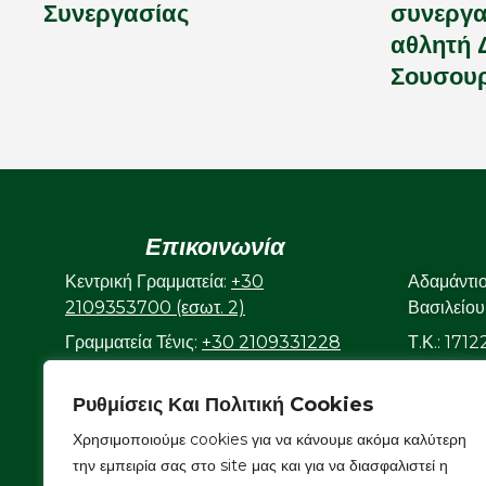
Συνεργασίας
συνεργα
αθλητή 
Σουσουρ
Επικοινωνία
Κεντρική Γραμματεία:
+30
Αδαμάντι
2109353700 (εσωτ. 2)
Βασιλείου
Γραμματεία Τένις:
+30 2109331228
Τ.Κ.: 171
(εσωτ. 3)
Ρυθμίσεις Και Πολιτική Cookies
Γραμματεία Κολυμβητικού:
+30
2109323632
Χρησιμοποιούμε cookies για να κάνουμε ακόμα καλύτερη
Ε-mail:
info@aonsmilon.gr
την εμπειρία σας στο site μας και για να διασφαλιστεί η