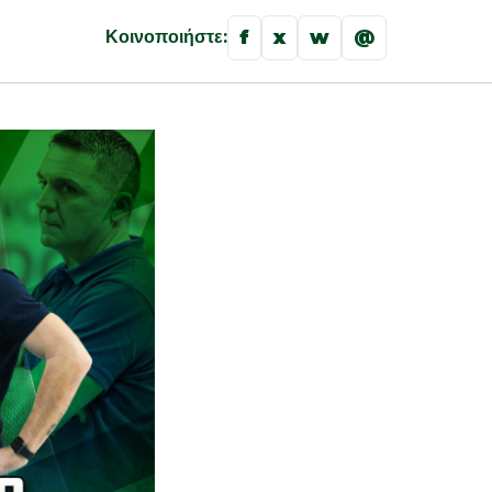
f
x
w
@
Κοινοποιήστε: