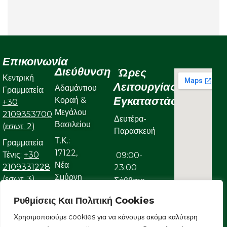
Επικοινωνία
Διεύθυνση
Ώρες
Κεντρική
Λειτουργίας
Αδαμάντιου
Γραμματεία:
Εγκαταστάσεων
Κοραή &
+30
Μεγάλου
2109353700
Δευτέρα-
Βασιλείου
(εσωτ. 2)
Παρασκευή
Τ.Κ.:
Γραμματεία
17122,
Τένις:
+30
09:00-
Νέα
2109331228
23:00
Σμύρνη
(εσωτ. 3)
Σάββατο
Γραμματεία
Ρυθμίσεις Και Πολιτική Cookies
09:00-
Κολυμβητικού:
Χρησιμοποιούμε cookies για να κάνουμε ακόμα καλύτερη
22:00
+30