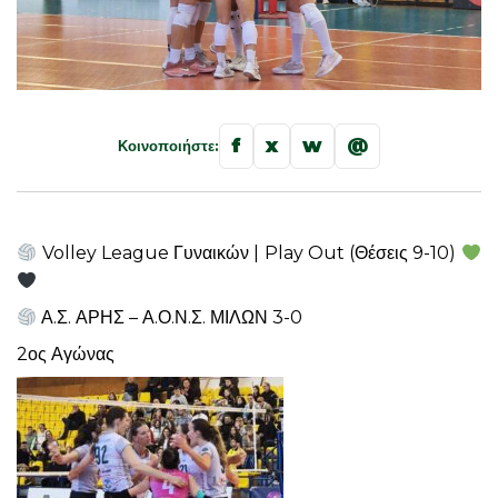
f
x
w
@
Κοινοποιήστε:
Volley League Γυναικών | Play Out (Θέσεις 9-10)
Α.Σ. ΑΡΗΣ – Α.Ο.Ν.Σ. ΜΙΛΩΝ 3-0
2ος Αγώνας