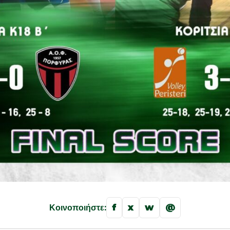
f
x
w
@
Κοινοποιήστε: