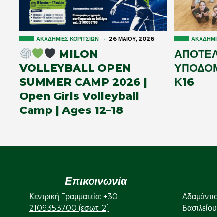
ΑΚΑΔΗΜΊΕΣ ΚΟΡΙΤΣΙΏΝ
·
26 ΜΑΪ́ΟΥ, 2026
ΑΚΑΔΗΜΊ
MILON
ΑΠΟΤΕ
VOLLEYBALL OPEN
ΥΠΟΔΟΜ
SUMMER CAMP 2026 |
Κ16
Open Girls Volleyball
Camp | Ages 12–18
Επικοινωνία
Κεντρική Γραμματεία:
+30
Αδαμάντι
2109353700 (εσωτ. 2)
Βασιλείου