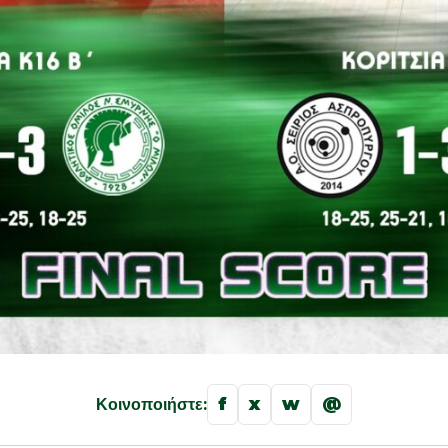
f
x
w
@
Κοινοποιήστε: