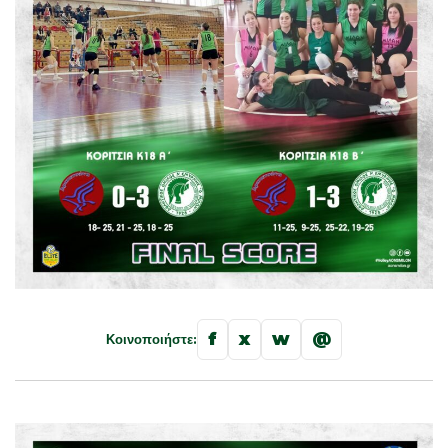
f
x
w
@
Κοινοποιήστε: