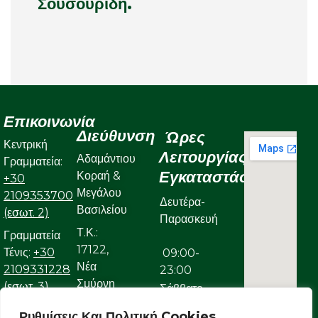
Σουσουρίδη.
Επικοινωνία
Διεύθυνση
Ώρες
Κεντρική
Λειτουργίας
Αδαμάντιου
Γραμματεία:
Εγκαταστάσεων
Κοραή &
+30
Μεγάλου
2109353700
Δευτέρα-
Βασιλείου
(εσωτ. 2)
Παρασκευή
Τ.Κ.:
Γραμματεία
17122,
Τένις:
+30
09:00-
Νέα
2109331228
23:00
Σμύρνη
(εσωτ. 3)
Σάββατο
Γραμματεία
Ρυθμίσεις Και Πολιτική Cookies