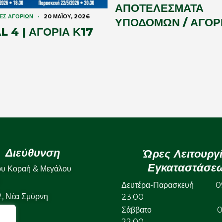
ΑΠΟΤΕΛΕΣΜΑΤΑ
ΕΣ ΑΓΟΡΙΏΝ
·
20 ΜΑΪ́ΟΥ, 2026
ΥΠΟΔΟΜΩΝ / ΑΓΟΡΙ
 4 | ΑΓΟΡΙΑ Κ17
Διεύθυνση
Ώρες Λειτουργ
Εγκαταστάσε
ου Κοραή & Μεγάλου
Δευτέρα-Παρασκευή 09
22, Νέα Σμύρνη
23:00
Σάββατο 09:
22:00