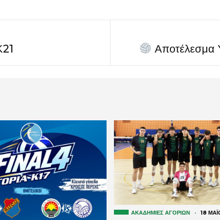
Κ21
Αποτέλεσμα 
ΑΚΑΔΗΜΊΕΣ ΑΓΟΡΙΏΝ
·
18 ΜΑΪ