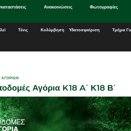
γκαταστάσεις
Ανακοινώσεις
Φωτογραφίες
λεϊ
Τένις
Κολύμβηση
Υδατοσφαίριση
Τμήμα Γυ
 ΑΓΟΡΙΏΝ
οδομές Αγόρια K18 A΄ Κ18 Β΄