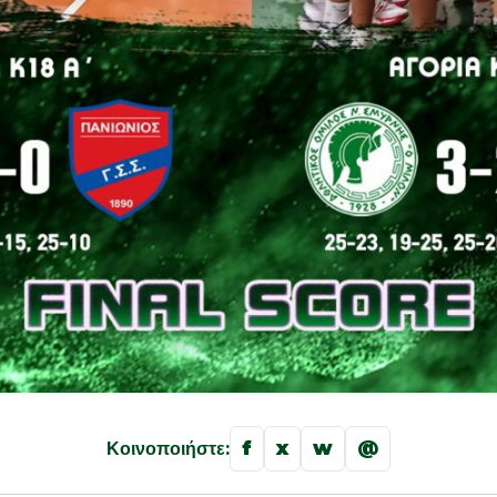
f
x
w
@
Κοινοποιήστε: