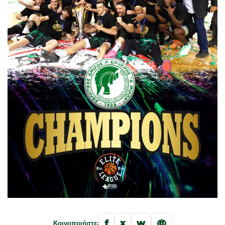
f
x
w
@
Κοινοποιήστε: