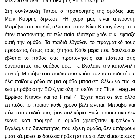
Μίλωνα να είναι πρωταθλητής Elite League.
Στη συνέντευξη Τύπου ο προπονητής της ομάδας μας,
Μάικ Κουρής δήλωσε: «Η χαρά μας είναι απέραντη.
Μπράβο στα παιδιά, αλλά και στον Νίκο Καραγιάννη που
ήταν προπονητής τα τελευταία τέσσερα χρόνια κι έφτιαξε
αυτή την ομάδα. Τα παιδιά έβγαλαν το πραγματικό τους
πρόσωπο, όπως τους ζήτησα. Κάθε μέρα που δουλεύαμε
έβλεπα το πάθος στις προπονήσεις και πίστευα στις
δυνατότητες της ομάδας μας. Τις βγάλαμε την κατάλληλη
στιγμή. Μπράβο στα παιδιά που κράτησαν τα αποδυτήρια,
όλα παίζουν ρόλο σε μια ομάδα μπάσκετ. Θέλω να πω κι
ένα μπράβο στην ΕΟΚ, για όλη τη σεζόν της Elite League
Ερρίκος Ντυνάν και το Final 4. Έχετε πάει σε ένα άλλο
επίπεδο, το προϊόν κάθε χρόνο βελτιώνεται. Μπράβο και
πάλι στα παιδιά μου, ήταν παλικάρια. Εγώ προσωπικά δεν
έκανα κάτι τρομερό, η ομάδα χρειαζόταν ψυχολογία.
Βγάλαμε τις δυνατότητες που είχε η ομάδα, δεν υπάρχουν
μυστικά, μόνο με δουλειά ήρθε η επιτυχία. Δεν είμαστε εμείς