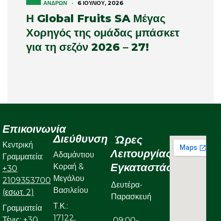
ΑΝΔΡΏΝ
·
6 ΙΟΥΛΊΟΥ, 2026
Η Global Fruits SA Μέγας
Χορηγός της ομάδας μπάσκετ
για τη σεζόν 2026 – 27!
Επικοινωνία
Διεύθυνση
Ώρες
Κεντρική
Λειτουργίας
Αδαμάντιου
Γραμματεία:
Εγκαταστάσεων
Κοραή &
+30
Μεγάλου
2109353700
Δευτέρα-
Βασιλείου
(εσωτ. 2)
Παρασκευή
Τ.Κ.:
Γραμματεία
17122,
Τένις:
+30
09:00-