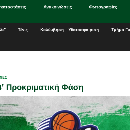
γκαταστάσεις
Ανακοινώσεις
Φωτογραφίες
λεϊ
Τένις
Κολύμβηση
Υδατοσφαίριση
Τμήμα Γυ
ΊΕΣ
Β’ Προκριματική Φάση