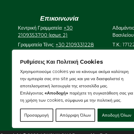
Επικοινωνία
Κεντρική Γραμματεία:
+30
Αδαμάντι
2109353700 (εσωτ. 2)
Βασιλείου
Γραμματεία Τένις:
+30 2109331228
Τ.Κ.: 171
(εσωτ. 3)
Γραμματεία Κολυμβητικού:
+30
Ρυθμίσεις Και Πολιτική Cookies
2109323632
Χρησιμοποιούμε cookies για να κάνουμε ακόμα καλύτερη
Ε-mail:
info@aonsmilon.gr
την εμπειρία σας στο site μας και για να διασφαλιστεί η
αποτελεσματική λειτουργία της ιστοσελίδα μας.
Επιλέγοντας
«Αποδοχή»
παρέχετε τη συγκατάθεση σας για
τη χρήση των cookies, σύμφωνα με την πολιτική μας.
Προσαρμογή
Απόρριψη Όλων
Αποδοχή Όλων