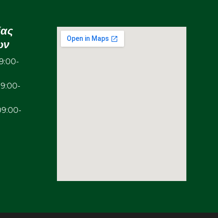
ίας
ων
:00-
00-
00-