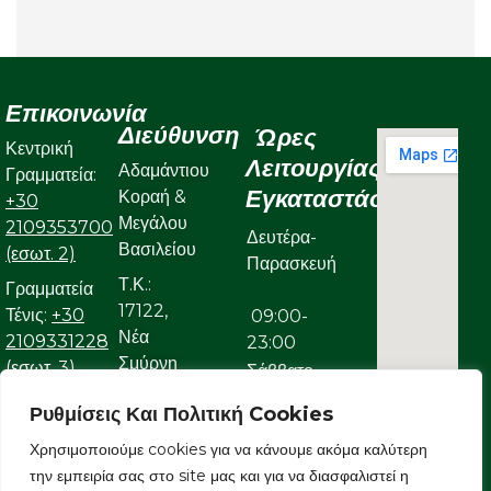
Επικοινωνία
Διεύθυνση
Ώρες
Κεντρική
Λειτουργίας
Αδαμάντιου
Γραμματεία:
Εγκαταστάσεων
Κοραή &
+30
Μεγάλου
2109353700
Δευτέρα-
Βασιλείου
(εσωτ. 2)
Παρασκευή
Τ.Κ.:
Γραμματεία
17122,
Τένις:
+30
09:00-
Νέα
2109331228
23:00
Σμύρνη
(εσωτ. 3)
Σάββατο
Γραμματεία
Ρυθμίσεις Και Πολιτική Cookies
09:00-
Κολυμβητικού:
22:00
Χρησιμοποιούμε cookies για να κάνουμε ακόμα καλύτερη
+30
την εμπειρία σας στο site μας και για να διασφαλιστεί η
Κυριακή
2109323632