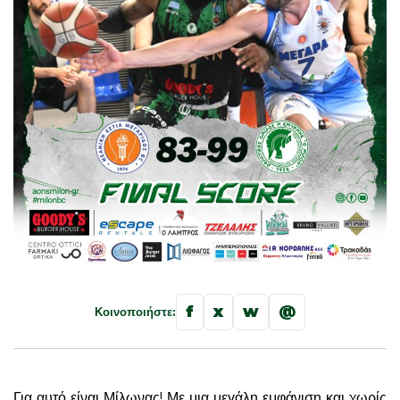
f
x
w
@
Κοινοποιήστε:
Για αυτό είναι Μίλωνας! Με μια μεγάλη εμφάνιση και χωρίς