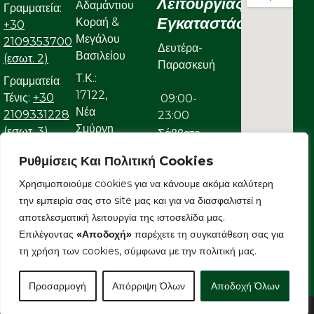
Λειτουργίας
Αδαμάντιου
Γραμματεία:
Εγκαταστάσεων
Κοραή &
+30
Μεγάλου
2109353700
Δευτέρα-
Βασιλείου
(εσωτ. 2)
Παρασκευή
Τ.Κ.:
Γραμματεία
17122,
Τένις:
+30
09:00-
Νέα
2109331228
23:00
Σμύρνη
(εσωτ. 3)
Σάββατο
Γραμματεία
Ρυθμίσεις Και Πολιτική Cookies
09:00-
Κολυμβητικού:
Χρησιμοποιούμε cookies για να κάνουμε ακόμα καλύτερη
22:00
+30
την εμπειρία σας στο site μας και για να διασφαλιστεί η
Κυριακή
2109323632
αποτελεσματική λειτουργία της ιστοσελίδα μας.
Ε-mail:
Επιλέγοντας
«Αποδοχή»
παρέχετε τη συγκατάθεση σας για
09:00-
info@aonsmilon.gr
τη χρήση των cookies, σύμφωνα με την πολιτική μας.
22:00
Προσαρμογή
Απόρριψη Όλων
Αποδοχή Όλων
Copyright © 2026 AONSMILON | Powered by E-Grow