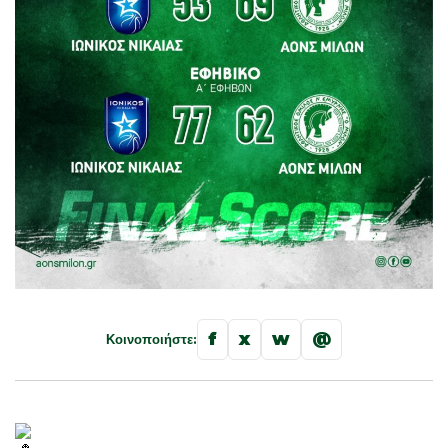
f
x
w
@
Κοινοποιήστε: