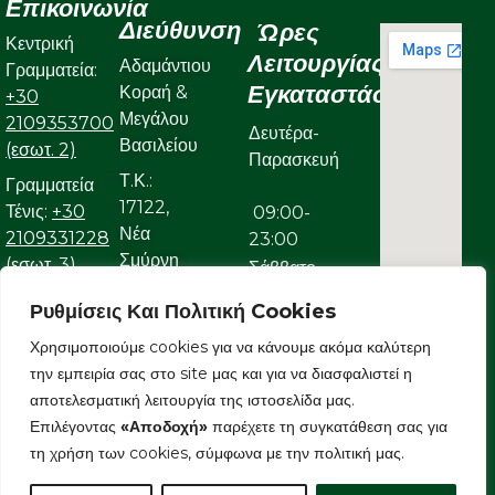
Επικοινωνία
Διεύθυνση
Ώρες
Κεντρική
Λειτουργίας
Αδαμάντιου
Γραμματεία:
Εγκαταστάσεων
Κοραή &
+30
Μεγάλου
2109353700
Δευτέρα-
Βασιλείου
(εσωτ. 2)
Παρασκευή
Τ.Κ.:
Γραμματεία
17122,
Τένις:
+30
09:00-
Νέα
2109331228
23:00
Σμύρνη
(εσωτ. 3)
Σάββατο
Γραμματεία
Ρυθμίσεις Και Πολιτική Cookies
09:00-
Κολυμβητικού:
22:00
Χρησιμοποιούμε cookies για να κάνουμε ακόμα καλύτερη
+30
την εμπειρία σας στο site μας και για να διασφαλιστεί η
Κυριακή
2109323632
αποτελεσματική λειτουργία της ιστοσελίδα μας.
Ε-mail:
Επιλέγοντας
«Αποδοχή»
παρέχετε τη συγκατάθεση σας για
09:00-
info@aonsmilon.gr
τη χρήση των cookies, σύμφωνα με την πολιτική μας.
22:00