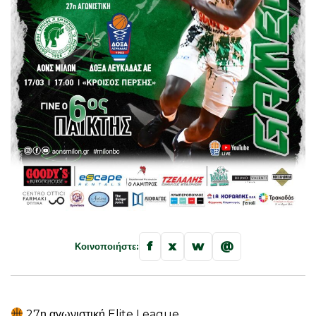
f
x
w
@
Κοινοποιήστε:
27η αγωνιστική Elite League