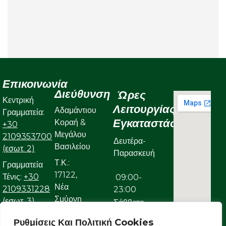
Επικοινωνία
Διεύθυνση
Ώρες
Κεντρική
Λειτουργίας
Αδαμάντιου
Γραμματεία:
Εγκαταστάσεων
Κοραή &
+30
Μεγάλου
2109353700
Δευτέρα-
Βασιλείου
(εσωτ. 2)
Παρασκευή
Τ.Κ.:
Γραμματεία
17122,
Τένις:
+30
09:00-
Νέα
2109331228
23:00
Σμύρνη
(εσωτ. 3)
Σάββατο
Γραμματεία
Ρυθμίσεις Και Πολιτική Cookies