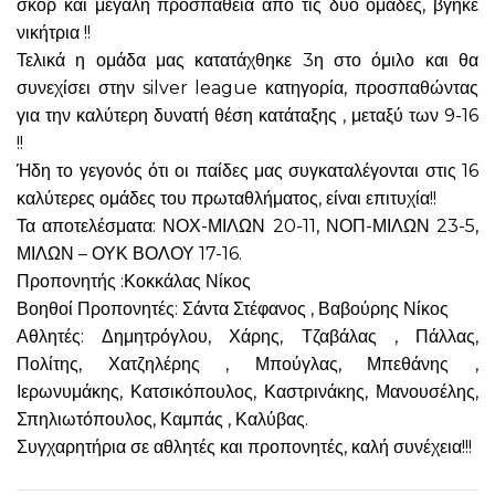
σκορ και μεγάλη προσπάθεια από τις δύο ομάδες, βγήκε
νικήτρια !!
Τελικά η ομάδα μας κατατάχθηκε 3η στο όμιλο και θα
συνεχίσει στην silver league κατηγορία, προσπαθώντας
για την καλύτερη δυνατή θέση κατάταξης , μεταξύ των 9-16
!!
Ήδη το γεγονός ότι οι παίδες μας συγκαταλέγονται στις 16
καλύτερες ομάδες του πρωταθλήματος, είναι επιτυχία!!
Τα αποτελέσματα: ΝΟΧ-ΜΙΛΩΝ 20-11, ΝΟΠ-ΜΙΛΩΝ 23-5,
ΜΙΛΩΝ – ΟΥΚ ΒΟΛΟΥ 17-16.
Προπονητής :Κοκκάλας Νίκος
Βοηθοί Προπονητές: Σάντα Στέφανος , Βαβούρης Νίκος
Αθλητές: Δημητρόγλου, Χάρης, Τζαβάλας , Πάλλας,
Πολίτης, Χατζηλέρης , Μπούγλας, Μπεθάνης ,
Ιερωνυμάκης, Κατσικόπουλος, Καστρινάκης, Μανουσέλης,
Σπηλιωτόπουλος, Καμπάς , Καλύβας.
Συγχαρητήρια σε αθλητές και προπονητές, καλή συνέχεια!!!