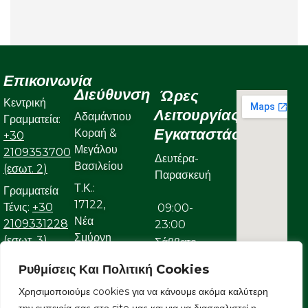
Επικοινωνία
Διεύθυνση
Ώρες
Κεντρική
Λειτουργίας
Αδαμάντιου
Γραμματεία:
Εγκαταστάσεων
Κοραή &
+30
Μεγάλου
2109353700
Δευτέρα-
Βασιλείου
(εσωτ. 2)
Παρασκευή
Τ.Κ.:
Γραμματεία
17122,
Τένις:
+30
09:00-
Νέα
2109331228
23:00
Σμύρνη
(εσωτ. 3)
Σάββατο
Γραμματεία
Ρυθμίσεις Και Πολιτική Cookies
09:00-
Κολυμβητικού:
Χρησιμοποιούμε cookies για να κάνουμε ακόμα καλύτερη
22:00
+30