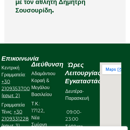
με τον αθλητή Δημήτρη
Σουσουρίδη.
Επικοινωνία
Διεύθυνση
Ώρες
Κεντρική
Λειτουργίας
Αδαμάντιου
Γραμματεία:
Εγκαταστάσεων
Κοραή &
+30
Μεγάλου
2109353700
Δευτέρα-
Βασιλείου
(εσωτ. 2)
Παρασκευή
Τ.Κ.:
Γραμματεία
17122,
Τένις:
+30
09:00-
Νέα
2109331228
23:00
Σμύρνη
(εσωτ. 3)
Σάββατο