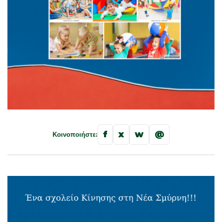
f
x
w
@
Κοινοποιήστε: