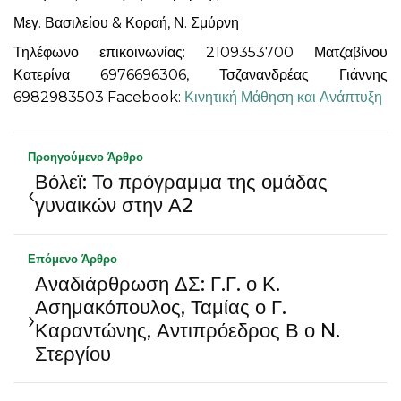
Μεγ. Βασιλείου & Κοραή, Ν. Σμύρνη
Τηλέφωνο επικοινωνίας: 2109353700 Ματζαβίνου
Κατερίνα 6976696306, Τσζανανδρέας Γιάννης
6982983503 Facebook:
Κινητική Μάθηση και Ανάπτυξη
Προηγούμενο Άρθρο
Βόλεϊ: Το πρόγραμμα της ομάδας
‹
γυναικών στην Α2
Επόμενο Άρθρο
Αναδιάρθρωση ΔΣ: Γ.Γ. ο Κ.
Ασημακόπουλος, Ταμίας ο Γ.
›
Καραντώνης, Αντιπρόεδρος Β ο N.
Στεργίου