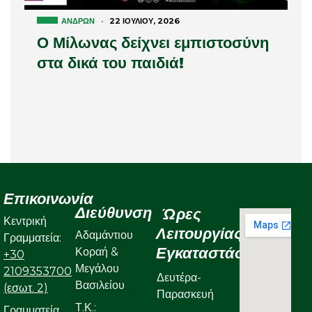
ΑΝΔΡΏΝ
·
22 ΙΟΥΛΊΟΥ, 2026
Ο Μίλωνας δείχνει εμπιστοσύνη
στα δικά του παιδιά!
Επικοινωνία
Διεύθυνση
Ώρες
Κεντρική
Λειτουργίας
Αδαμάντιου
Γραμματεία:
Εγκαταστάσεων
Κοραή &
+30
Μεγάλου
2109353700
Δευτέρα-
Βασιλείου
(εσωτ. 2)
Παρασκευή
Τ.Κ.:
Γραμματεία