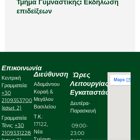
Τμήμα Γυμναστικής: Εκδήλωση
επιδείξεων
Επικοινωνία
Διεύθυνση
Ώρες
Κεντρική
Λειτουργίας
Αδαμάντιου
Γραμματεία:
Εγκαταστάσεων
Κοραή &
+30
Μεγάλου
2109353700
Δευτέρα-
Βασιλείου
(εσωτ. 2)
Παρασκευή
Τ.Κ.:
Γραμματεία
17122,
Τένις:
+30
09:00-
Νέα
2109331228
23:00
Σμύρνη