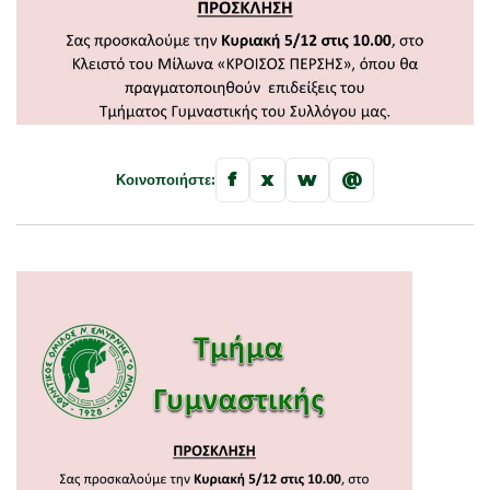
f
x
w
@
Κοινοποιήστε: