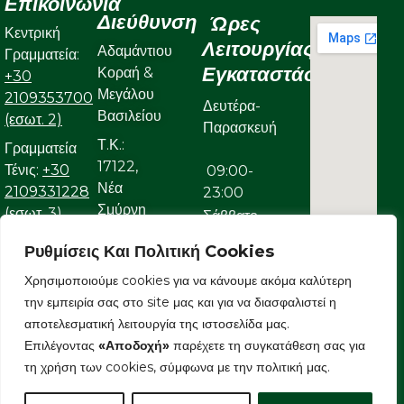
Επικοινωνία
Διεύθυνση
Ώρες
Κεντρική
Λειτουργίας
Αδαμάντιου
Γραμματεία:
Εγκαταστάσεων
Κοραή &
+30
Μεγάλου
2109353700
Δευτέρα-
Βασιλείου
(εσωτ. 2)
Παρασκευή
Τ.Κ.:
Γραμματεία
17122,
Τένις:
+30
09:00-
Νέα
2109331228
23:00
Σμύρνη
(εσωτ. 3)
Σάββατο
Γραμματεία
Ρυθμίσεις Και Πολιτική Cookies
09:00-
Κολυμβητικού:
Χρησιμοποιούμε cookies για να κάνουμε ακόμα καλύτερη
22:00
+30
την εμπειρία σας στο site μας και για να διασφαλιστεί η
Κυριακή
2109323632
αποτελεσματική λειτουργία της ιστοσελίδα μας.
Ε-mail:
Επιλέγοντας
«Αποδοχή»
παρέχετε τη συγκατάθεση σας για
09:00-
info@aonsmilon.gr
τη χρήση των cookies, σύμφωνα με την πολιτική μας.
22:00