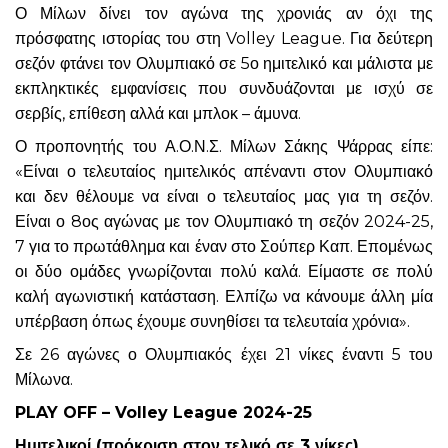
Ο Μίλων δίνει τον αγώνα της χρονιάς αν όχι της
πρόσφατης ιστορίας του στη Volley League. Για δεύτερη
σεζόν φτάνει τον Ολυμπιακό σε 5ο ημιτελικό και μάλιστα με
εκπληκτικές εμφανίσεις που συνδυάζονται με ισχύ σε
σερβίς, επίθεση αλλά και μπλοκ – άμυνα.
Ο προπονητής του Α.Ο.Ν.Σ. Μίλων Σάκης Ψάρρας είπε:
«Είναι ο τελευταίος ημιτελικός απέναντι στον Ολυμπιακό
και δεν θέλουμε να είναι ο τελευταίος μας για τη σεζόν.
Είναι ο 8ος αγώνας με τον Ολυμπιακό τη σεζόν 2024-25,
7 για το πρωτάθλημα και έναν στο Σούπερ Καπ. Επομένως
οι δύο ομάδες γνωρίζονται πολύ καλά. Είμαστε σε πολύ
καλή αγωνιστική κατάσταση. Ελπίζω να κάνουμε άλλη μία
υπέρβαση όπως έχουμε συνηθίσει τα τελευταία χρόνια».
Σε 26 αγώνες ο Ολυμπιακός έχει 21 νίκες έναντι 5 του
Μίλωνα.
PLAY OFF – Volley League 2024-25
Ημιτελικοί (πρόκριση στον τελικό σε 3 νίκες)