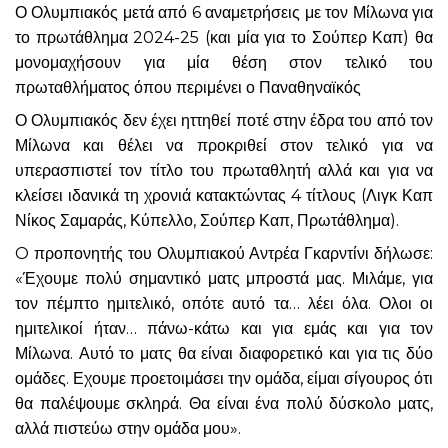
Ο Ολυμπιακός μετά από 6 αναμετρήσεις με τον Μίλωνα για
το πρωτάθλημα 2024-25 (και μία για το Σούπερ Καπ) θα
μονομαχήσουν για μία θέση στον τελικό του
πρωταθλήματος όπου περιμένει ο Παναθηναϊκός
Ο Ολυμπιακός δεν έχει ηττηθεί ποτέ στην έδρα του από τον
Μίλωνα και θέλει να προκριθεί στον τελικό για να
υπερασπιστεί τον τίτλο του πρωταθλητή αλλά και για να
κλείσει ιδανικά τη χρονιά κατακτώντας 4 τίτλους (Λιγκ Καπ
Νίκος Σαμαράς, Κύπελλο, Σούπερ Καπ, Πρωτάθλημα).
O προπονητής του Ολυμπιακού Αντρέα Γκαρντίνι δήλωσε:
«Έχουμε πολύ σημαντικό ματς μπροστά μας. Μιλάμε, για
τον πέμπτο ημιτελικό, οπότε αυτό τα… λέει όλα. Ολοι οι
ημιτελικοί ήταν… πάνω-κάτω και για εμάς και για τον
Μίλωνα. Αυτό το ματς θα είναι διαφορετικό και για τις δύο
ομάδες. Εχουμε προετοιμάσει την ομάδα, είμαι σίγουρος ότι
θα παλέψουμε σκληρά. Θα είναι ένα πολύ δύσκολο ματς,
αλλά πιστεύω στην ομάδα μου».