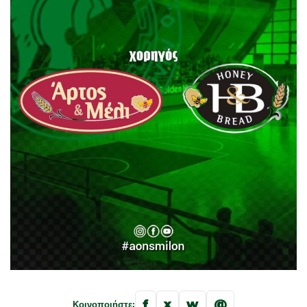
f
x
w
@
Κοινοποιήστε: