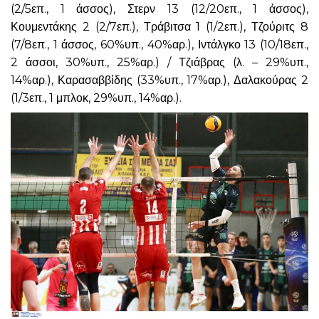
(2/5επ., 1 άσσος), Στερν 13 (12/20επ., 1 άσσος),
Κουμεντάκης 2 (2/7επ.), Τράβιτσα 1 (1/2επ.), Τζούριτς 8
(7/8επ., 1 άσσος, 60%υπ., 40%αρ.), Ιντάλγκο 13 (10/18επ.,
2 άσσοι, 30%υπ., 25%αρ.) / Τζιάβρας (λ. – 29%υπ.,
14%αρ.), Καρασαββίδης (33%υπ., 17%αρ.), Δαλακούρας 2
(1/3επ., 1 μπλοκ, 29%υπ., 14%αρ.).