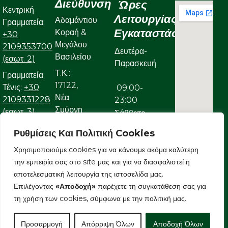
Διεύθυνση
Ώρες
Κεντρική
Λειτουργίας
Αδαμάντιου
Γραμματεία:
Εγκαταστάσεων
Κοραή &
+30
Μεγάλου
2109353700
Δευτέρα-
Βασιλείου
(εσωτ. 2)
Παρασκευή
Τ.Κ.:
Γραμματεία
17122,
Τένις:
+30
09:00-
Νέα
2109331228
23:00
Σμύρνη
(εσωτ. 3)
Σάββατο
Γραμματεία
Ρυθμίσεις Και Πολιτική Cookies
09:00-
Κολυμβητικού:
22:00
Χρησιμοποιούμε cookies για να κάνουμε ακόμα καλύτερη
+30
την εμπειρία σας στο site μας και για να διασφαλιστεί η
Κυριακή
2109323632
αποτελεσματική λειτουργία της ιστοσελίδα μας.
Ε-mail:
Επιλέγοντας
«Αποδοχή»
παρέχετε τη συγκατάθεση σας για
09:00-
info@aonsmilon.gr
τη χρήση των cookies, σύμφωνα με την πολιτική μας.
22:00
Προσαρμογή
Απόρριψη Όλων
Αποδοχή Όλων