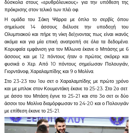
δύσκολα στους «ερυθρόλευκους» για την υπόθεση της
πρόκρισης στον τελικό των πλέι οφ.
Η ομάδα του Σάκη Ψάρρα με όπλο το σερβίς όπου
σημείωσε 14 άσσους διέλυσε την υποδοχή του
Ολυμπιακού και πήρε τη νίκη δείχνοντας πως είναι ικανός
ακόμα και για μία επική ανατροπή σε όλα τα δεδομένα.
Κορυφαία εμφάνιση για τον Μίλωνα έκανε ο Μπάσης με 6
άσσους και με 12 πόντους ήταν ο πρώτος σκόρερ και
φυσικά ο Χερ. Από 10 πόντους σημείωσαν Πολουγιάν,
Γιορντάνοφ, Χαραλαμπίδης και 9 ο Μολίνα.
Στο 23-23 του 1ου σετ ο Χαραλαμπίδης με πρώτο χρόνο
και με μπλοκ στον Κουμεντάκη έκανε το 25-23. Στο 2ο σετ
με άσσο του Μπάση έγινε το 25-21 και στο 3ο σετ οι δύο
άσσοι του Μολίνα διαμόρφωσαν το 24-20 και ο Πολουγιάν
με επίθεση έκανε το 25-21.