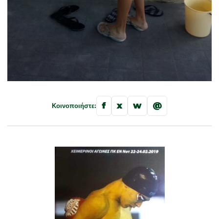
f
x
w
@
Κοινοποιήστε: