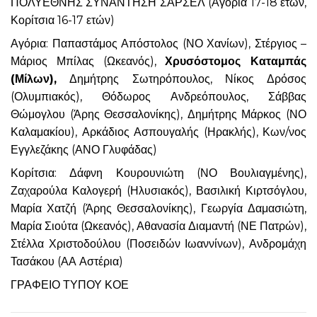
ΠΟΛΥΕΘΝΗΣ ΣΥΝΑΝΤΗΣΗ ΣΑΡΣΕΛ (Αγόρια 17-18 ετών,
Κορίτσια 16-17 ετών)
Αγόρια: Παπαστάμος Απόστολος (ΝΟ Χανίων), Στέργιος –
Μάριος Μπίλας (Ωκεανός),
Χρυσόστομος Καταμπάς
(Μίλων),
Δημήτρης Σωτηρόπουλος, Νίκος Δρόσος
(Ολυμπιακός), Θόδωρος Ανδρεόπουλος, Σάββας
Θώμογλου (Άρης Θεσσαλονίκης), Δημήτρης Μάρκος (ΝΟ
Καλαμακίου), Αρκάδιος Ασπουγαλής (Ηρακλής), Κων/νος
Εγγλεζάκης (ΑΝΟ Γλυφάδας)
Κορίτσια: Δάφνη Κουρουνιώτη (ΝΟ Βουλιαγμένης),
Ζαχαρούλα Καλογερή (Ηλυσιακός), Βασιλική Κιρτσόγλου,
Μαρία Χατζή (Άρης Θεσσαλονίκης), Γεωργία Δαμασιώτη,
Μαρία Σιούτα (Ωκεανός), Αθανασία Διαμαντή (ΝΕ Πατρών),
Στέλλα Χριστοδούλου (Ποσειδών Ιωαννίνων), Ανδρομάχη
Τασάκου (ΑΑ Αστέρια)
ΓΡΑΦΕΙΟ ΤΥΠΟΥ ΚΟΕ