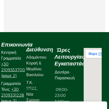
Επικοινωνία
Διεύθυνση
Ώρες
Κεντρική
Λειτουργίας
Αδαμάντιου
Γραμματεία:
Εγκαταστάσεων
Κοραή &
+30
Μεγάλου
2109353700
Δευτέρα-
Βασιλείου
(εσωτ. 2)
Παρασκευή
Τ.Κ.:
Γραμματεία
17122,
Τένις:
+30
09:00-
Νέα
2109331228
23:00
Σμύρνη
(εσωτ. 3)
Σάββατο
Γραμματεία