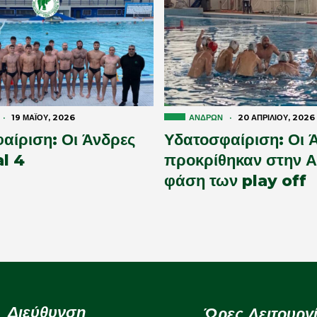
·
19 ΜΑΪ́ΟΥ, 2026
ΑΝΔΡΏΝ
·
20 ΑΠΡΙΛΊΟΥ, 2026
αίριση: Οι Άνδρες
Υδατοσφαίριση: Οι 
al 4
προκρίθηκαν στην Α
φάση των play off
Διεύθυνση
Ώρες Λειτουργ