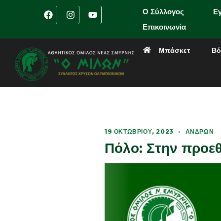
Ο Σύλλογος
Ε
Επικοινωνία
Μπάσκετ
Βό
19 ΟΚΤΩΒΡΊΟΥ, 2023
·
ΑΝΔΡΏΝ
Πόλο: Στην προε