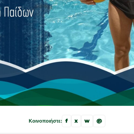
f
x
w
@
Κοινοποιήστε: