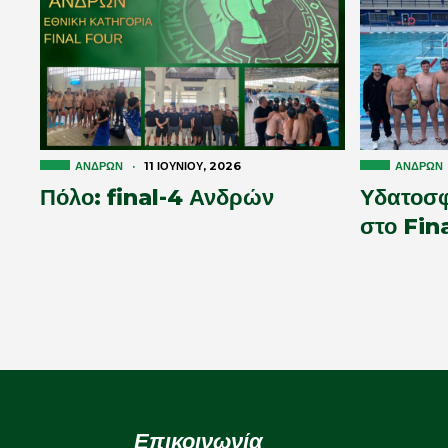
ΑΝΔΡΏΝ
·
11 ΙΟΥΝΊΟΥ, 2026
ΑΝΔΡΏΝ
Πόλο: final-4 Ανδρών
Υδατοσφ
στο Fin
Επικοινωνία