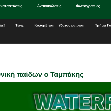
γκαταστάσεις
Ανακοινώσεις
Φωτογραφίες
λεϊ
Τένις
Κολύμβηση
Υδατοσφαίριση
Τμήμα Γυ
θνική παίδων ο Ταμπάκης