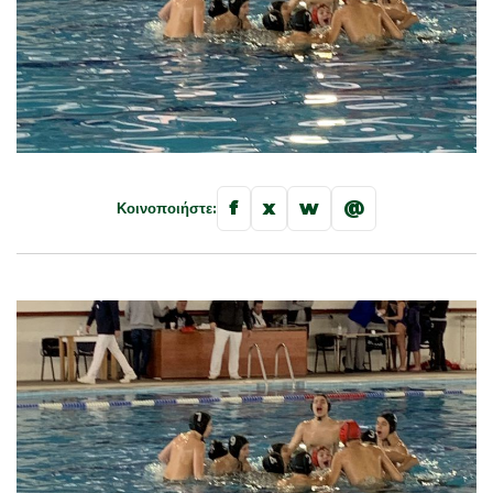
f
x
w
@
Κοινοποιήστε: