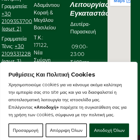
Λειτουργίας
Αδαμάντιου
Γραμματεία:
Εγκαταστάσεων
Κοραή &
+30
Μεγάλου
2109353700
Δευτέρα-
Βασιλείου
(εσωτ. 2)
Παρασκευή
Τ.Κ.:
Γραμματεία
17122,
Τένις:
+30
09:00-
Νέα
2109331228
23:00
Σμύρνη
(εσωτ. 3)
Σάββατο
Γραμματεία
Ρυθμίσεις Και Πολιτική Cookies
09:00-
Κολυμβητικού:
Χρησιμοποιούμε cookies για να κάνουμε ακόμα καλύτερη
22:00
+30
την εμπειρία σας στο site μας και για να διασφαλιστεί η
Κυριακή
2109323632
αποτελεσματική λειτουργία της ιστοσελίδα μας.
Ε-mail:
Επιλέγοντας
«Αποδοχή»
παρέχετε τη συγκατάθεση σας για
09:00-
info@aonsmilon.gr
τη χρήση των cookies, σύμφωνα με την πολιτική μας.
22:00
Προσαρμογή
Απόρριψη Όλων
Αποδοχή Όλων
Copyright © 2026 AONSMILON | Powered by E-Grow