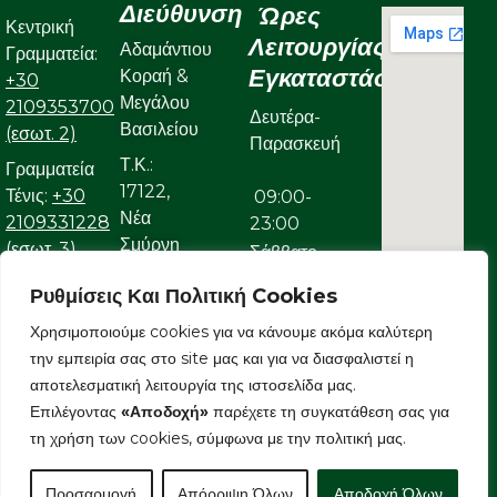
Διεύθυνση
Ώρες
Κεντρική
Λειτουργίας
Αδαμάντιου
Γραμματεία:
Εγκαταστάσεων
Κοραή &
+30
Μεγάλου
2109353700
Δευτέρα-
Βασιλείου
(εσωτ. 2)
Παρασκευή
Τ.Κ.:
Γραμματεία
17122,
Τένις:
+30
09:00-
Νέα
2109331228
23:00
Σμύρνη
(εσωτ. 3)
Σάββατο
Γραμματεία
Ρυθμίσεις Και Πολιτική Cookies
09:00-
Κολυμβητικού:
22:00
Χρησιμοποιούμε cookies για να κάνουμε ακόμα καλύτερη
+30
την εμπειρία σας στο site μας και για να διασφαλιστεί η
Κυριακή
2109323632
αποτελεσματική λειτουργία της ιστοσελίδα μας.
Ε-mail:
Επιλέγοντας
«Αποδοχή»
παρέχετε τη συγκατάθεση σας για
09:00-
info@aonsmilon.gr
τη χρήση των cookies, σύμφωνα με την πολιτική μας.
22:00
Προσαρμογή
Απόρριψη Όλων
Αποδοχή Όλων