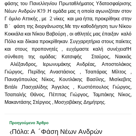
φάσης του Πανελληνίου Πρωταθλήματος Υδατοσφαίρισης
Νέων Ανδρών Κ19 .Η ομάδα μας η οποία αγωνιζόταν στον
Γ όμιλο Αττικής , με 2 νίκες και μια ήττα, προκρίθηκε στην
Β´ φάση της διοργάνωσης.Με την καθοδήγηση των Νίκου
Κοκκάλα και Νίκου Βαβούρη , οι αθλητές μας έπαιξαν καλό
Πόλο και δίκαια προκρίθηκαν. Συγχαρητήρια στους παίκτες
και στους προπονητές , ευχόμαστε καλή συνέχεια!!Η
σύνθεση της ομάδας: Κατσιφής Σταύρος, Νακκάς
Αλέξανδρος, Ιερωνυμάκης Ανδρέας, Αποστολάκος
Γιώργος, Περίδης Αναστάσιος , Τσαπάρας Μίλτος ,
Παναγόπουλος Νίκος, Κουτλάκης Βασίλης, Μισίκεβιτς
Βιτάλι ,Πασχαλίδης Άγγελος , Κωστόπουλος Γιώργος,
Τσαπαλής Θάνος, Πέππας Γιώργος, Ταμπάκης Νίκος,
Μακαντάσης Στέργιος , Μοσχοβάκης Δημήτρης.
Προηγούμενο Άρθρο
‹
Πόλο: Α ´Φάση Νέων Ανδρών