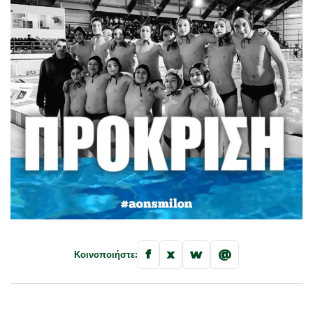
f
x
w
@
Κοινοποιήστε: