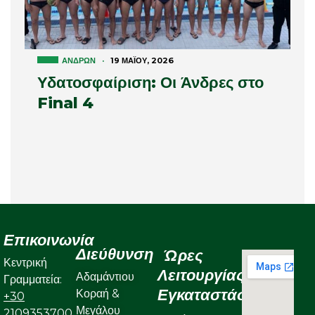
ΑΝΔΡΏΝ
·
19 ΜΑΪ́ΟΥ, 2026
Υδατοσφαίριση: Οι Άνδρες στο
Final 4
Επικοινωνία
Διεύθυνση
Ώρες
Κεντρική
Λειτουργίας
Αδαμάντιου
Γραμματεία:
Εγκαταστάσεων
Κοραή &
+30
Μεγάλου
2109353700