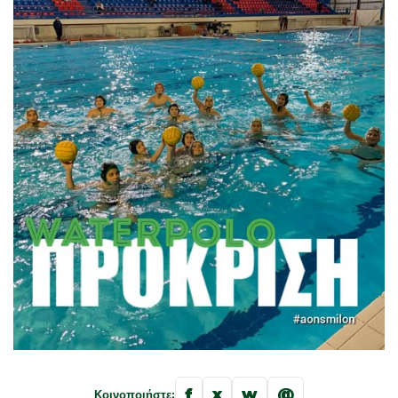
f
x
w
@
Κοινοποιήστε: