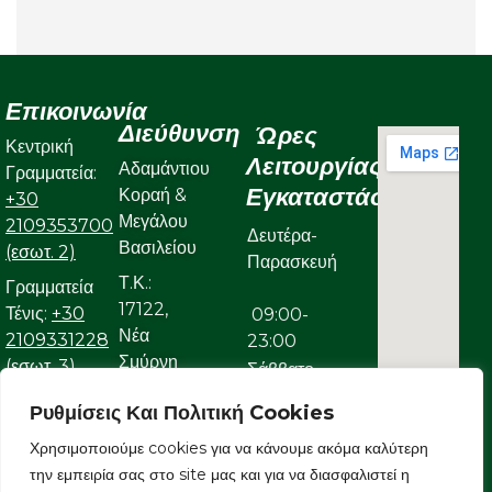
Επικοινωνία
Διεύθυνση
Ώρες
Κεντρική
Λειτουργίας
Αδαμάντιου
Γραμματεία:
Εγκαταστάσεων
Κοραή &
+30
Μεγάλου
2109353700
Δευτέρα-
Βασιλείου
(εσωτ. 2)
Παρασκευή
Τ.Κ.:
Γραμματεία
17122,
Τένις:
+30
09:00-
Νέα
2109331228
23:00
Σμύρνη
(εσωτ. 3)
Σάββατο
Γραμματεία
Ρυθμίσεις Και Πολιτική Cookies
09:00-
Κολυμβητικού:
22:00
Χρησιμοποιούμε cookies για να κάνουμε ακόμα καλύτερη
+30
την εμπειρία σας στο site μας και για να διασφαλιστεί η
Κυριακή
2109323632