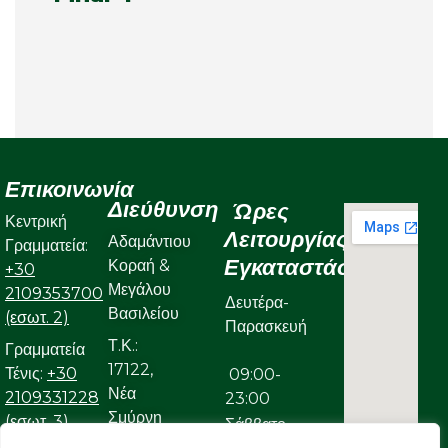
Επικοινωνία
Διεύθυνση
Ώρες
Κεντρική
Λειτουργίας
Αδαμάντιου
Γραμματεία:
Εγκαταστάσεων
Κοραή &
+30
Μεγάλου
2109353700
Δευτέρα-
Βασιλείου
(εσωτ. 2)
Παρασκευή
Τ.Κ.:
Γραμματεία
17122,
Τένις:
+30
09:00-
Νέα
2109331228
23:00
Σμύρνη
(εσωτ. 3)
Σάββατο