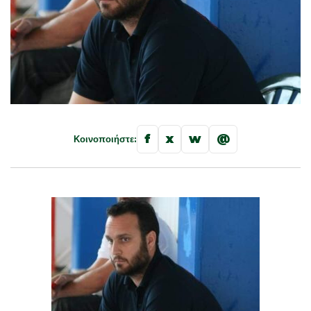
f
x
w
@
Κοινοποιήστε: