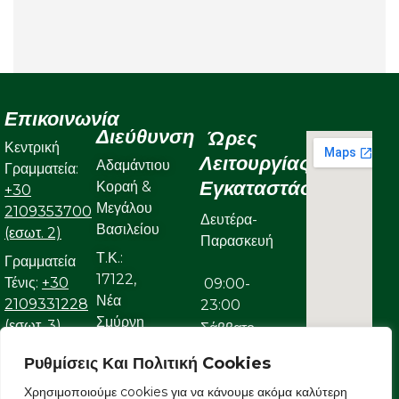
Επικοινωνία
Διεύθυνση
Ώρες
Κεντρική
Λειτουργίας
Αδαμάντιου
Γραμματεία:
Εγκαταστάσεων
Κοραή &
+30
Μεγάλου
2109353700
Δευτέρα-
Βασιλείου
(εσωτ. 2)
Παρασκευή
Τ.Κ.:
Γραμματεία
17122,
Τένις:
+30
09:00-
Νέα
2109331228
23:00
Σμύρνη
(εσωτ. 3)
Σάββατο
Γραμματεία
Ρυθμίσεις Και Πολιτική Cookies
09:00-
Κολυμβητικού:
Χρησιμοποιούμε cookies για να κάνουμε ακόμα καλύτερη
22:00
+30