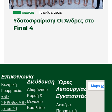
ΑΝΔΡΏΝ
·
19 ΜΑΪ́ΟΥ, 2026
Υδατοσφαίριση: Οι Άνδρες στο
Final 4
Επικοινωνία
Διεύθυνση
Ώρες
Κεντρική
Λειτουργίας
Αδαμάντιου
Γραμματεία:
Εγκαταστάσεων
Κοραή &
+30
Μεγάλου
2109353700
Δευτέρα-
Βασιλείου
(εσωτ. 2)
Παρασκευή