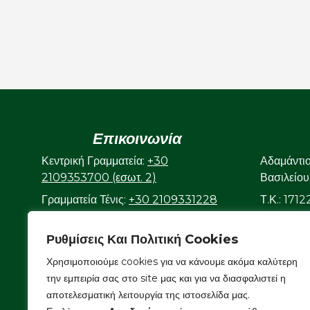
Επικοινωνία
Κεντρική Γραμματεία:
+30
Αδαμάντι
2109353700 (εσωτ. 2)
Βασιλείου
Γραμματεία Τένις:
+30 2109331228
Τ.Κ.: 171
(εσωτ. 3)
Γραμματεία Κολυμβητικού:
+30
Ρυθμίσεις Και Πολιτική Cookies
2109323632
Χρησιμοποιούμε cookies για να κάνουμε ακόμα καλύτερη
Ε-mail:
info@aonsmilon.gr
την εμπειρία σας στο site μας και για να διασφαλιστεί η
αποτελεσματική λειτουργία της ιστοσελίδα μας.