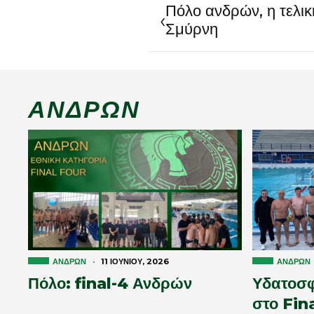
Πόλο ανδρών, η τελι
‹
Σμύρνη
ΑΝΔΡΏΝ
ΑΝΔΡΏΝ
·
11 ΙΟΥΝΊΟΥ, 2026
ΑΝΔΡΏΝ
Πόλο: final-4 Ανδρών
Υδατοσφ
στο Fin