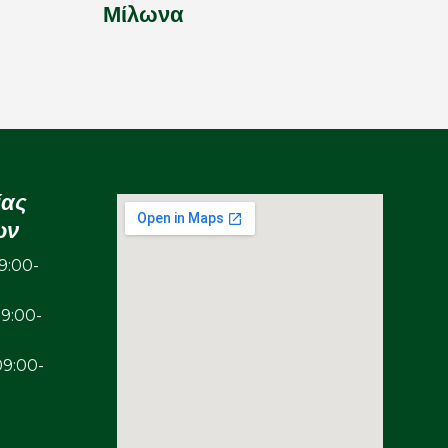
Μίλωνα
ίας
ων
:00-
00-
00-