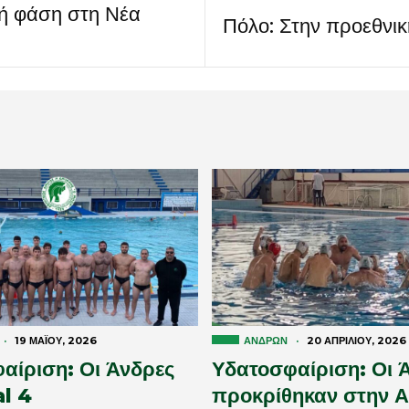
κή φάση στη Νέα
Πόλο: Στην προεθνι
·
19 ΜΑΪ́ΟΥ, 2026
ΑΝΔΡΏΝ
·
20 ΑΠΡΙΛΊΟΥ, 2026
αίριση: Οι Άνδρες
Υδατοσφαίριση: Οι 
al 4
προκρίθηκαν στην Α