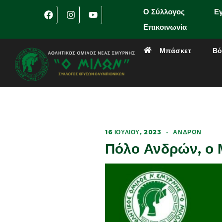
Ο Σύλλογος
Ε
Επικοινωνία
Μπάσκετ
Βό
16 ΙΟΥΛΊΟΥ, 2023
·
ΑΝΔΡΏΝ
Πόλο Ανδρών, ο Μ