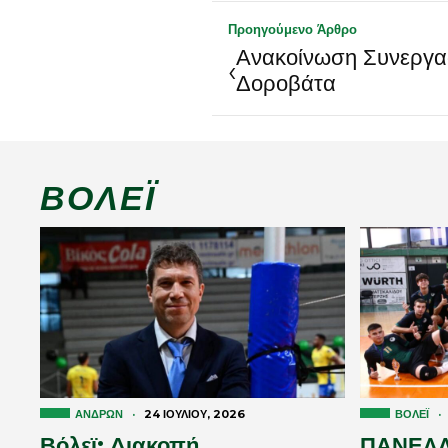
Προηγούμενο Άρθρο
Ανακοίνωση Συνεργασ
‹
Δοροβάτα
ΒΌΛΕΪ
ΑΝΔΡΏΝ
·
24 ΙΟΥΛΊΟΥ, 2026
ΒΌΛΕΪ
·
Βόλεϊ: Διακοπή
ΠΑΝΕΛΛ