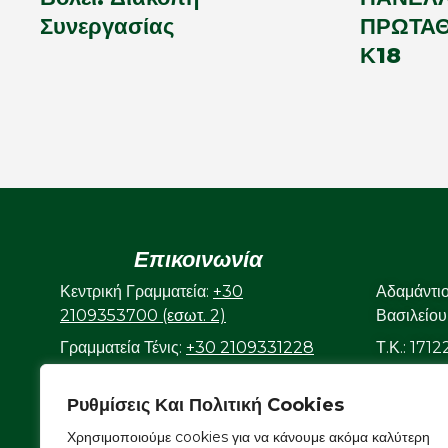
Συνεργασίας
ΠΡΩΤΑΘ
Κ18
Επικοινωνία
Κεντρική Γραμματεία:
+30
Αδαμάντι
2109353700 (εσωτ. 2)
Βασιλείου
Γραμματεία Τένις:
+30 2109331228
Τ.Κ.: 171
(εσωτ. 3)
Ρυθμίσεις Και Πολιτική Cookies
Γραμματεία Κολυμβητικού:
+30
2109323632
Χρησιμοποιούμε cookies για να κάνουμε ακόμα καλύτερη