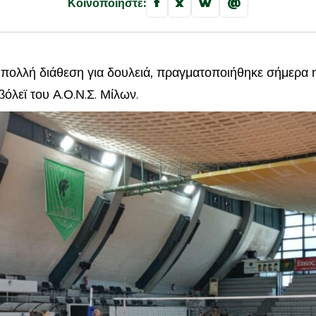
f
x
w
@
Κοινοποιήστε:
ι πολλή διάθεση για δουλειά, πραγματοποιήθηκε σήμερα
βόλεϊ του Α.Ο.Ν.Σ. Μίλων.