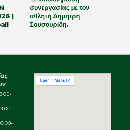
N
συνεργασίας με τον
26 |
αθλητή Δημήτρη
all
Σουσουρίδη.
ίας
ων
:00-
00-
00-