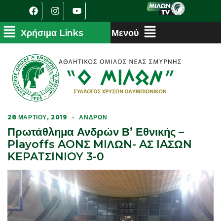
28 ΜΑΡΤΊΟΥ, 2019
·
ΑΝΔΡΏΝ
Πρωτάθλημα Ανδρών Β’ Εθνικής –
Playoffs AONΣ MIΛΩN- AΣ IAΣΩN
KEPATΣINIOY 3-0