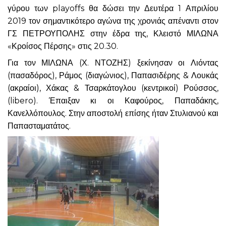
γύρου των playoffs θα δώσει την Δευτέρα 1 Απριλίου
2019 τον σημαντικότερο αγώνα της χρονιάς απέναντι στον
ΓΣ ΠΕΤΡΟΥΠΟΛΗΣ στην έδρα της, Κλειστό ΜΙΛΩΝΑ
«Κροίσος Πέρσης» στις 20.30.
Για τον ΜΙΛΩΝΑ (Χ. ΝΤΟΖΗΣ) ξεκίνησαν οι Λιόντας
(πασαδόρος), Ράμος (διαγώνιος), Παπασιδέρης & Λουκάς
(ακραίοι), Χάκας & Τσαρκάτογλου (κεντρικοί) Ρούσσος,
(libero). Έπαιξαν κι οι Καφούρος, Παπαδάκης,
Κανελλόπουλος. Στην αποστολή επίσης ήταν Στυλιανού και
Παπασταματάτος.