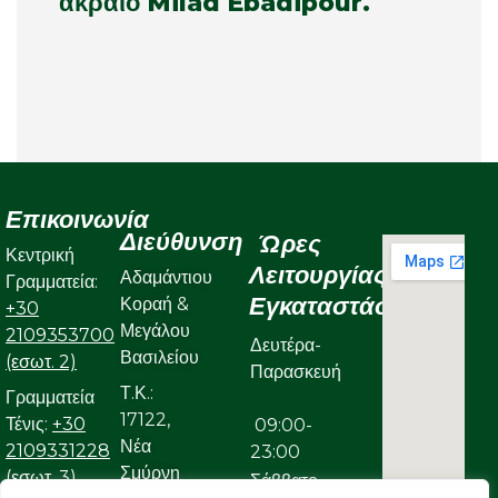
ακραίο Milad Ebadipour.
Επικοινωνία
Διεύθυνση
Ώρες
Κεντρική
Λειτουργίας
Αδαμάντιου
Γραμματεία:
Εγκαταστάσεων
Κοραή &
+30
Μεγάλου
2109353700
Δευτέρα-
Βασιλείου
(εσωτ. 2)
Παρασκευή
Τ.Κ.:
Γραμματεία
17122,
Τένις:
+30
09:00-
Νέα
2109331228
23:00
Σμύρνη
(εσωτ. 3)
Σάββατο