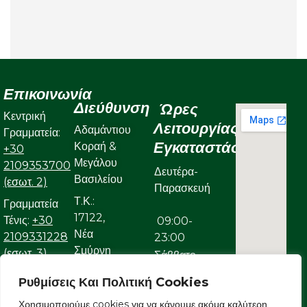
Επικοινωνία
Διεύθυνση
Ώρες
Κεντρική
Λειτουργίας
Αδαμάντιου
Γραμματεία:
Εγκαταστάσεων
Κοραή &
+30
Μεγάλου
2109353700
Δευτέρα-
Βασιλείου
(εσωτ. 2)
Παρασκευή
Τ.Κ.:
Γραμματεία
17122,
Τένις:
+30
09:00-
Νέα
2109331228
23:00
Σμύρνη
(εσωτ. 3)
Σάββατο
Γραμματεία
Ρυθμίσεις Και Πολιτική Cookies
09:00-
Κολυμβητικού:
Χρησιμοποιούμε cookies για να κάνουμε ακόμα καλύτερη
22:00