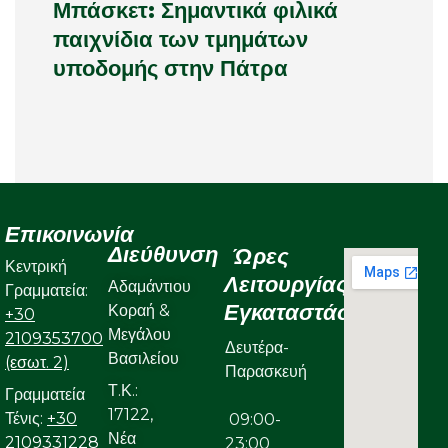
Μπάσκετ: Σημαντικά φιλικά
παιχνίδια των τμημάτων
υποδομής στην Πάτρα
Επικοινωνία
Διεύθυνση
Ώρες
Κεντρική
Λειτουργίας
Αδαμάντιου
Γραμματεία:
Εγκαταστάσεων
Κοραή &
+30
Μεγάλου
2109353700
Δευτέρα-
Βασιλείου
(εσωτ. 2)
Παρασκευή
Τ.Κ.:
Γραμματεία
17122,
Τένις:
+30
09:00-
Νέα
2109331228
23:00