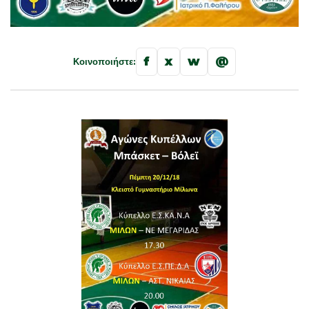
f
x
w
@
Κοινοποιήστε: