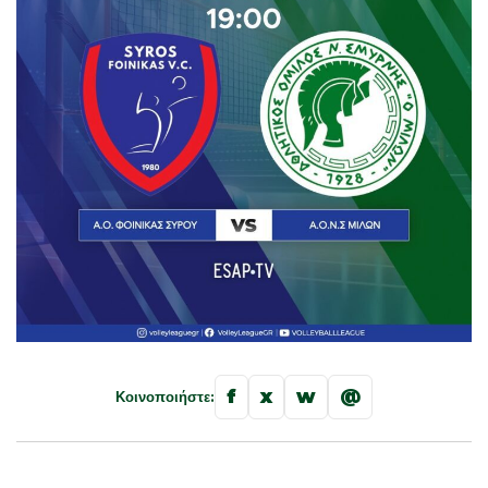
f
x
w
@
Κοινοποιήστε: