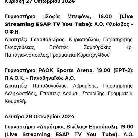
Κυριακή 27 Οκτωβρίου 2024
Γυμναστήριο «Σοφία Μπεφόν», 16.00
(Live
Streaming ESAP TV You Tube):
Α.Ο. Φλοίσβος –
Ο.Φ.Η.
Διαιτητές: Γεροθόδωρος
, Κυριοπούλου, Παρατηρητής:
Γεωργουλέας, Επόπτες: Σαμοθράκης Κρ.,
Παπαγιαννόπουλος, Γραμματεία: Καρατζογλίδου.
Γυμναστήριο PAOK Sports Arena, 19.00 (ΕΡΤ-2):
Π.Α.Ο.Κ. – Παναθηναϊκός Α.Ο.
Διαιτητές:
Παπαδογούλας, Αβραμίδης, Παρατηρητής:
Δεληκωστίδης, Επόπτες: Λούμσι, Σταυρίδης, Γραμματεία:
Κουμπλή.
Δευτέρα 28 Οκτωβρίου 2024
Γυμναστήριο «Δημήτριος Βικέλας» Ερμούπολη, 19.00
(Live Streaming ESAP TV You Tube): Α.Ο.