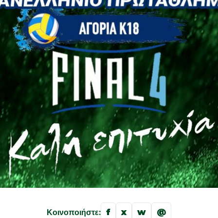
f
x
w
@
Κοινοποιήστε: