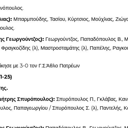
ννόπουλος.
ιας):
Μπαρμπούδης, Τασίου, Κύρτσιος, Μούχλιας, Ζιώγα
ουλος.
ης Γεωργούντζος):
Γεωργούντζος, Παπαδόπουλος Β., Μ
 Φραγκοζίδης (λ), Μαστροσταμάτης (λ), Παπέλης, Ραγκο
ίκησε με 3-0 τον Γ.Σ.Άθλο Πατρέων
1-25)
σης.
μήτρης Σπυρόπουλος):
Σπυρόπουλος Π., Γκλάβας, Καν
ος, Παπαγεωργίου / Σπυρόπουλος Σ. (λ), Παντελής, 