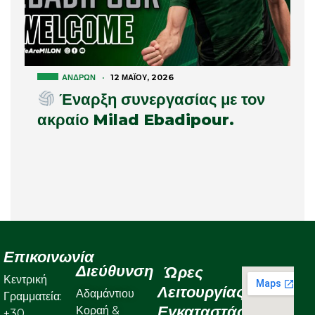
ΑΝΔΡΏΝ
·
12 ΜΑΪ́ΟΥ, 2026
Έναρξη συνεργασίας με τον
ακραίο Milad Ebadipour.
Επικοινωνία
Διεύθυνση
Ώρες
Κεντρική
Λειτουργίας
Αδαμάντιου
Γραμματεία:
Εγκαταστάσεων
Κοραή &
+30