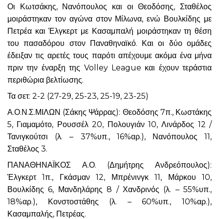
Οι Κωτσάκης, Νανόπουλος και οι Θεοδόσης, Σταθέλος
μοιράστηκαν τον αγώνα στον Μίλωνα, ενώ Βουλκίδης με
Πετρέα και Έλγκερτ με Κασαμπαλή μοιράστηκαν τη θέση
του πασαδόρου στον Παναθηναϊκό. Και οι δύο ομάδες
έδειξαν τις αρετές τους παρότι απέχουμε ακόμα ένα μήνα
πριν την έναρξη της Volley League και έχουν τεράστια
περιθώρια βελτίωσης.
Τα σετ: 2-2 (27-29, 25-23, 25-19, 23-25)
Α.Ο.Ν.Σ.ΜΙΛΩΝ (Σάκης Ψάρρας): Θεοδόσης 7π., Κωστάκης
5, Γιαμαμότο, Ρουσσέλ 20, Πολουγιάν 10, Λινάρδος 12 /
Τανιγκούτσι (λ. – 37%υπ., 16%αρ.), Νανόπουλος 11,
Σταθέλος 3.
ΠΑΝΑΘΗΝΑΪΚΟΣ Α.Ο. (Δημήτρης Ανδρεόπουλος):
Έλγκερτ 1π., Γκάσμαν 12, Μπρένινγκ 11, Μάρκου 10,
Βουλκίδης 6, Μανδηλάρης 8 / Χανδρινός (λ. – 55%υπ.,
18%αρ.), Κονστοστάθης (λ. – 60%υπ., 10%αρ.),
Κασαμπαλής, Πετρέας.